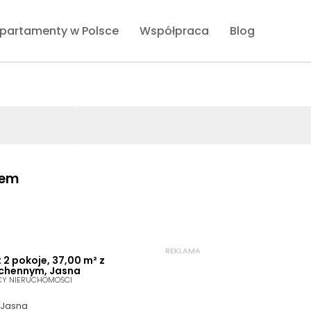
partamenty w Polsce
Współpraca
Blog
jem
REKLAMA
2 pokoje, 37,00 m² z
chennym, Jasna
CY NIERUCHOMOŚCI
 Jasna