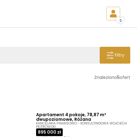
0
Filtry
Znaleziono
5
ofert
Apartament 4 pokoje, 78,87 m²
dwupoziomowe, Różana
KANCELARIA FINANSOWO - KONSULTINGOWA WOJCIECH
PIOTROWSKI
895 000 zł