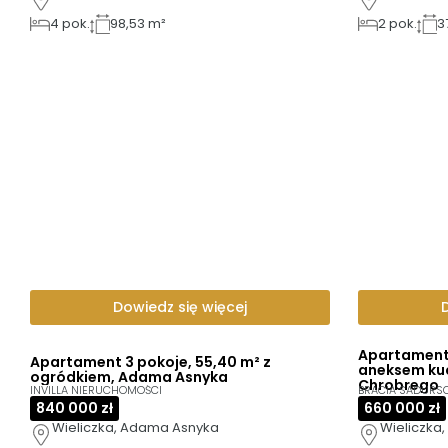
4
pok.
98,53 m²
2
pok.
3
Dowiedz się więcej
Apartament 
Apartament 3 pokoje, 55,40 m² z
aneksem ku
ogródkiem, Adama Asnyka
Chrobrego
INVILLA NIERUCHOMOŚCI
BRACIA SADURS
840 000 zł
660 000 zł
Wieliczka, Adama Asnyka
Wieliczka