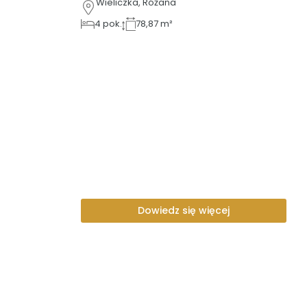
Wieliczka, Różana
4
pok.
78,87 m²
Dowiedz się więcej