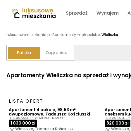
Sprzedaż
Wynajem
A
Luksusowemieszkania.pl
>
Apartamenty
>
małopolskie
>
Wieliczka
Polska
Zagranica
Apartamenty Wieliczka na sprzedaż i wyna
LISTA OFERT
Apartament 4 pokoje, 98,53 m²
Apartament 
dwupoziomowe, Tadeusza Kościuszki
aneksem ku
BRACIA SADURSCY NIERUCHOMOŚCI
BRACIA SADURS
1 030 000 zł
820 000 zł
Wieliczka, Tadeusza Kościuszki
Wieliczka,