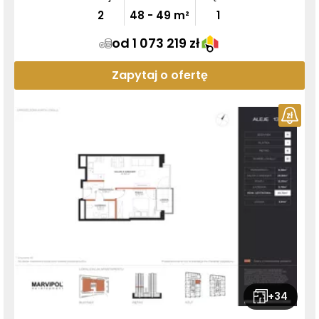
2
48
-
49
m²
1
od 1 073 219 zł
Zapytaj o ofertę
+
34