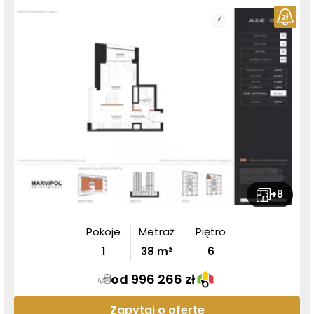
+
8
Pokoje
Metraż
Piętro
1
38
m²
6
od 996 266 zł
Zapytaj o ofertę