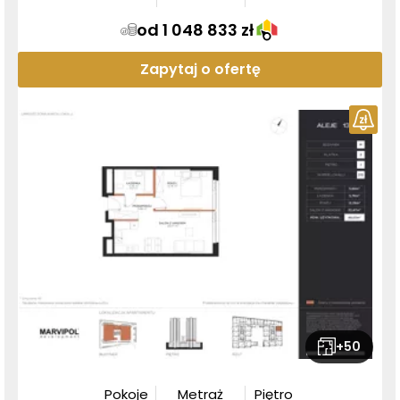
od 1 048 833 zł
Zapytaj o ofertę
+
50
Pokoje
Metraż
Piętro