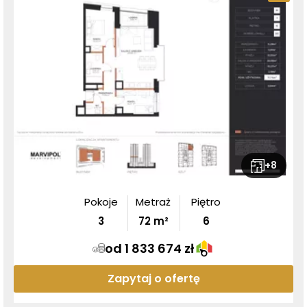
+
8
Pokoje
Metraż
Piętro
3
72
m²
6
od 1 833 674 zł
Zapytaj o ofertę