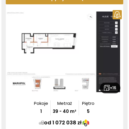
+
16
Pokoje
Metraż
Piętro
1
39
-
40
m²
5
od 1 072 038 zł