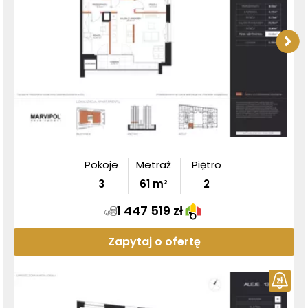
Pokoje
Metraż
Piętro
3
61
m²
2
1 447 519 zł
Zapytaj o ofertę