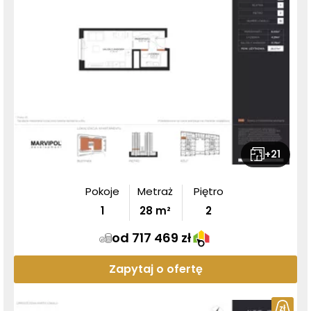
+
21
Pokoje
Metraż
Piętro
1
28
m²
2
od 717 469 zł
Zapytaj o ofertę