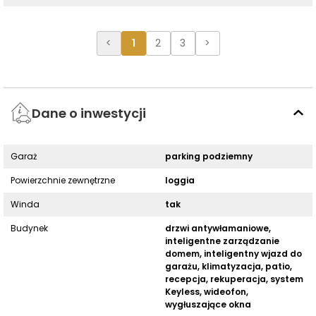
<
1
2
3
>
Dane o inwestycji
Garaż
parking podziemny
Powierzchnie zewnętrzne
loggia
Winda
tak
Budynek
drzwi antywłamaniowe,
inteligentne zarządzanie
domem, inteligentny wjazd do
garażu, klimatyzacja, patio,
recepcja, rekuperacja, system
Keyless, wideofon,
wygłuszające okna