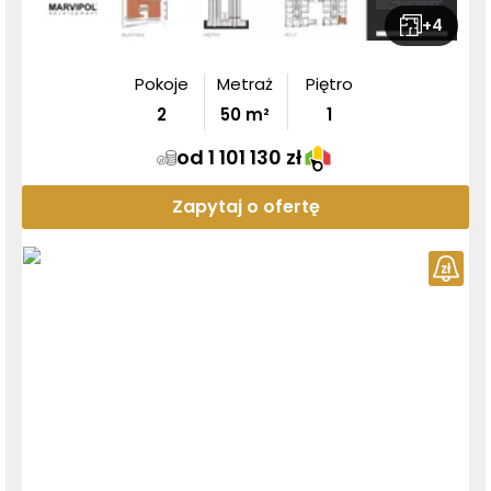
+
4
Pokoje
Metraż
Piętro
2
50
m²
1
od 1 101 130 zł
Zapytaj o ofertę