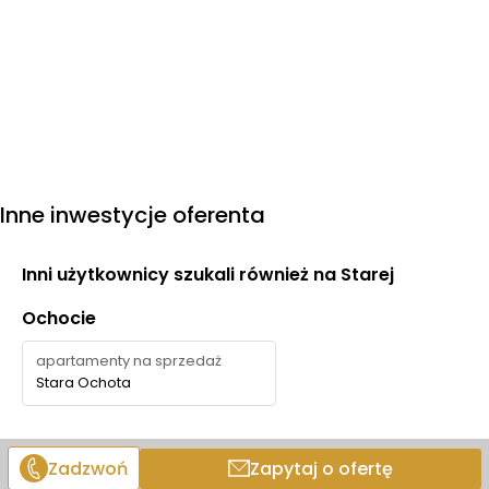
całodobową ochronę
oraz
drzwi antywłamaniowe.
Lokalizacja inwestycji gwarantuje doskonałą
komunikację z całym miastem.
Bliskość Warszawy
Zachodniej
oraz
szybkie połączenia SKM
umożliwiają
sprawny dojazd do centrum Warszawy, na Powiśle,
Stadion Narodowy czy Lotnisko Chopina. To idealne
miejsce zarówno do życia, jak i pod inwestycję.
Inne inwestycje oferenta
Inni użytkownicy szukali również na Starej
Ochocie
apartamenty na sprzedaż
Stara Ochota
Zadzwoń
Zapytaj o ofertę