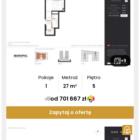
+
9
Pokoje
Metraż
Piętro
1
27
m²
5
od 701 667 zł
Zapytaj o ofertę