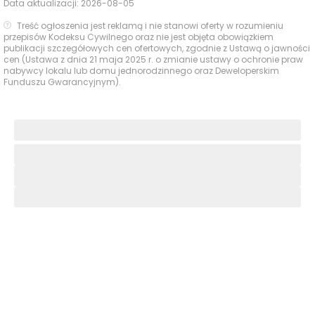
Data aktualizacji:
2026-08-05
korytarze, kamienne portale windowe oraz wysokiej
jakości materiały tworzą spójną i prestiżową przestrzeń
Treść ogłoszenia jest reklamą i nie stanowi oferty w rozumieniu
przepisów Kodeksu Cywilnego oraz nie jest objęta obowiązkiem
dla mieszkańców.
publikacji szczegółowych cen ofertowych, zgodnie z Ustawą o jawności
cen (Ustawa z dnia 21 maja 2025 r. o zmianie ustawy o ochronie praw
nabywcy lokalu lub domu jednorodzinnego oraz Deweloperskim
Inwestycja oferuje rozwiązania zwiększające komfort
Funduszu Gwarancyjnym).
życia i energooszczędność. W standardzie każdy
apartament wyposażony jest w
nowoczesny system
rekuperacji z odzyskiem ciepła
oraz
klimatyzację.
Dodatkowo zastosowano system
Smart Home
Appartme
umożliwiający zdalne sterowanie
ogrzewaniem, oświetleniem, wodą czy obwodami
elektrycznymi za pomocą jednej aplikacji. Mieszkańcy
mogą również korzystać z
wideodomofonu,
inteligentnego wjazdu do garażu
oraz
systemu
keyless.
Aleje 138 to także wysoki poziom bezpieczeństwa.
Budynek wyposażono w
monitoring CCTV,