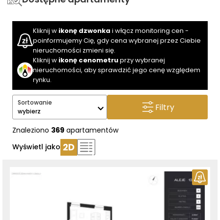
Kliknij w
ikonę dzwonka
i włącz monitoring cen -
poinformujemy Cię, gdy cena wybranej przez Ciebie
nieruchomości zmieni się.
Kliknij w
ikonę cenometru
przy wybranej
nieruchomości, aby sprawdzić jego cenę względem
rynku.
Sortowanie
Filtry
wybierz
Znaleziono
369
apartamentów
Wyświetl jako