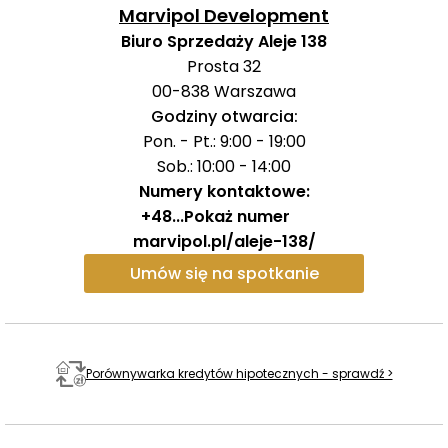
zieloną przestrzenią odpoczynku w samym sercu
Marvipol Development
miasta.
Biuro Sprzedaży Aleje 138
Prosta 32
Architektura Aleje 138 łączy funkcjonalność z
00-838
Warszawa
nowoczesną estetyką. Elewację tworzą wysokiej klasy
Godziny otwarcia:
materiały, takie jak beton architektoniczny
Pon. - Pt.: 9:00 - 19:00
wzmacniany włóknem szklanym, aluminiowa stolarka
Sob.: 10:00 - 14:00
okienna, złote ryflowane panele oraz
duże
Numery kontaktowe:
przeszklenia.
Charakterystycznym elementem są
+48
...
Pokaż numer
również
balkony
ze szklanymi zabudowami typu Lumon
marvipol.pl/aleje-138/
oraz efektowna szklana fasada na najwyższych
Umów się na spotkanie
kondygnacjach budynku.
Wnętrza części wspólnych zostały zaprojektowane z
dbałością o każdy detal.
Eleganckie lobby z recepcją
Porównywarka kredytów hipotecznych - sprawdź >
zachwyca nowoczesnym designem, jasnymi
materiałami wykończeniowymi i dekoracyjnymi
elementami w kolorze złota. Starannie zaprojektowane