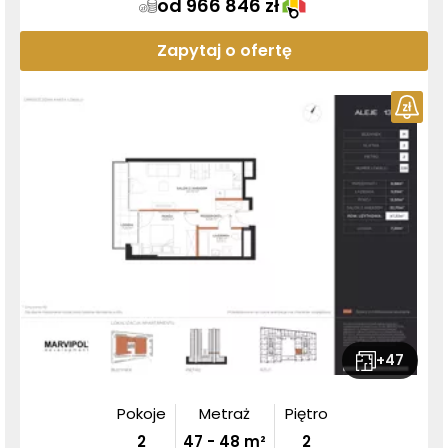
od 966 846 zł
Zapytaj o ofertę
+
47
Pokoje
Metraż
Piętro
2
47
-
48
m²
2