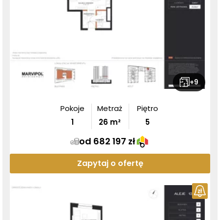
+
9
Pokoje
Metraż
Piętro
1
26
m²
5
od 682 197 zł
Zapytaj o ofertę