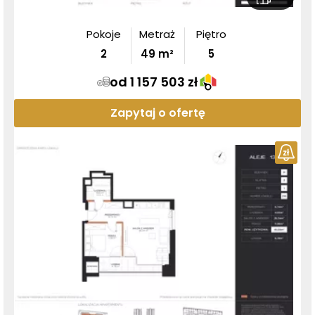
Pokoje
Metraż
Piętro
2
49
m²
5
od 1 157 503 zł
Zapytaj o ofertę