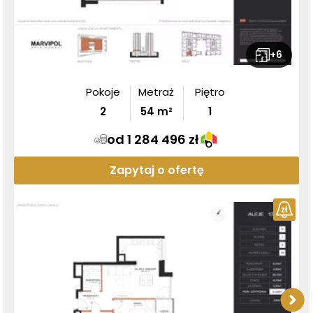
+
6
Pokoje
Metraż
Piętro
2
54
m²
1
od 1 284 496 zł
Zapytaj o ofertę