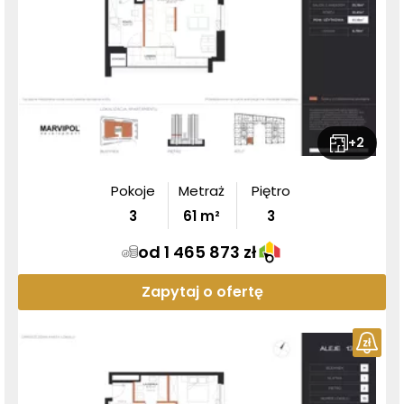
+
2
Pokoje
Metraż
Piętro
3
61
m²
3
od 1 465 873 zł
Zapytaj o ofertę