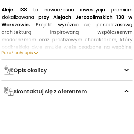
Aleje 138
to nowoczesna inwestycja premium
zlokalizowana
przy Alejach Jerozolimskich 138 w
Warszawie.
Projekt wyróżnia się ponadczasową
architekturą inspirowaną współczesnym
modernizmem oraz prestiżowym charakterem, który
podkreślają dwie smukłe wieże osadzone na wspólnej
Pokaż cały opis
bazie
z lokalami usługowymi
i reprezentacyjnymi
lobby. To propozycja dla osób ceniących miejski styl
życia, wysoką jakość wykończenia i komfort
Opis okolicy
codziennego funkcjonowania.
Skontaktuj się z oferentem
Budynek liczy
20 pięter
i osiąga
68 metrów wysokości.
W inwestycji zaprojektowano
399 apartamentów, 10
lokali usługowych
oraz
4 kondygnacje podziemnych
miejsc postojowych.
Do dyspozycji mieszkańców
przewidziano również
eleganckie recepcje, szybkie
windy
oraz
kameralne, półprywatne patio
będące