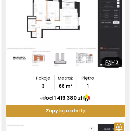
+
13
Pokoje
Metraż
Piętro
3
66
m²
1
od 1 419 380 zł
Zapytaj o ofertę