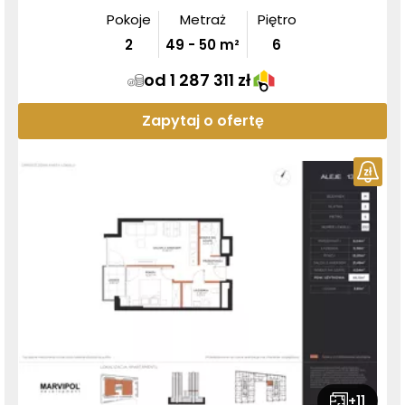
Pokoje
Metraż
Piętro
2
49
-
50
m²
6
od 1 287 311 zł
Zapytaj o ofertę
+
11