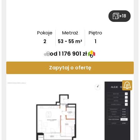
+
18
Pokoje
Metraż
Piętro
2
53
-
55
m²
1
od 1 176 901 zł
Zapytaj o ofertę