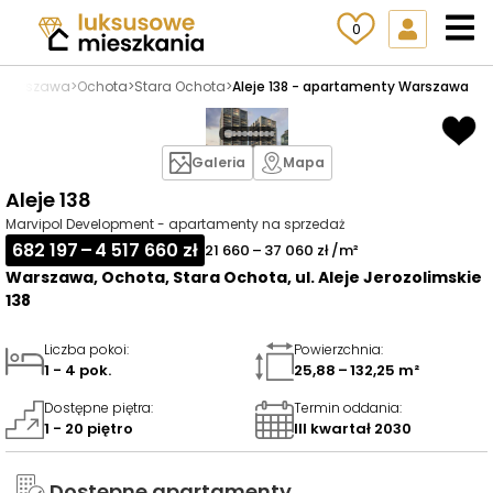
0
Warszawa
>
Ochota
>
Stara Ochota
>
Aleje 138 - apartamenty Warszawa
Galeria
Mapa
Aleje 138
Marvipol Development - apartamenty na sprzedaż
682 197 – 4 517 660 zł
21 660 – 37 060 zł /m²
Warszawa, Ochota, Stara Ochota, ul. Aleje Jerozolimskie
138
Liczba pokoi
:
Powierzchnia
:
1 - 4 pok.
25,88 – 132,25 m²
Dostępne piętra
:
Termin oddania
:
1 - 20 piętro
III kwartał 2030
Dostępne apartamenty