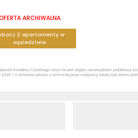
OFERTA ARCHIWALNA
obacz
2
apartamenty
w
sąsiedztwie
przepisów Kodeksu Cywilnego oraz nie jest objęta obowiązkiem publikacji 
a 2025 r. o zmianie ustawy o ochronie praw nabywcy lokalu lub domu je