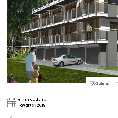
Galeria
Termin oddania
:
II kwartał 2019