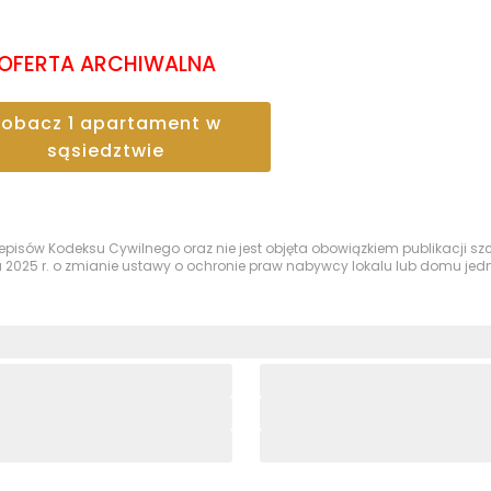
OFERTA ARCHIWALNA
Zobacz
1
apartament
w
sąsiedztwie
przepisów Kodeksu Cywilnego oraz nie jest objęta obowiązkiem publikacji 
a 2025 r. o zmianie ustawy o ochronie praw nabywcy lokalu lub domu je