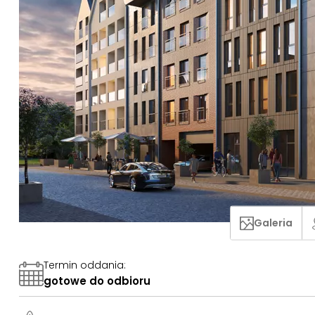
Galeria
Termin oddania
:
gotowe do odbioru