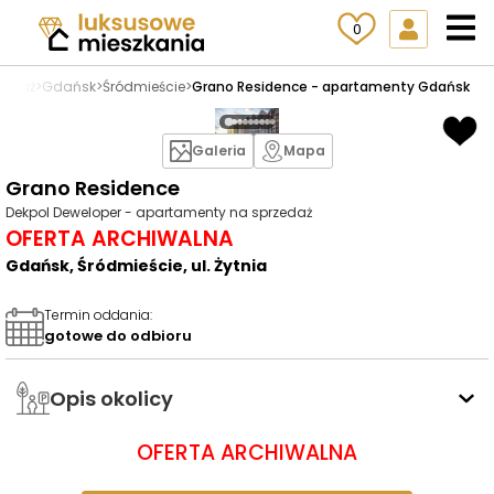
0
zedaż
>
Gdańsk
>
Śródmieście
>
Grano Residence - apartamenty Gdańsk
Galeria
Mapa
Grano Residence
Dekpol Deweloper - apartamenty na sprzedaż
OFERTA ARCHIWALNA
Gdańsk, Śródmieście, ul. Żytnia
Termin oddania
:
gotowe do odbioru
Opis okolicy
OFERTA ARCHIWALNA