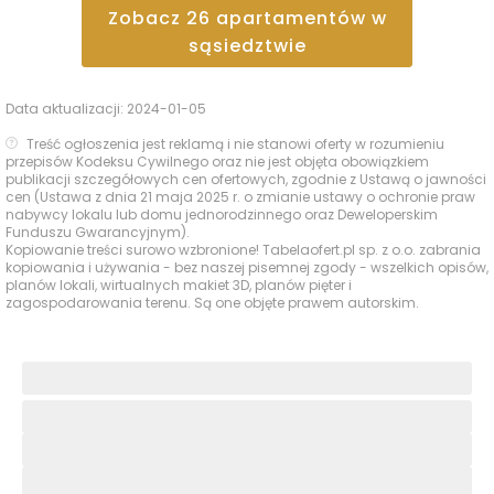
Zobacz
26
apartamentów
w
sąsiedztwie
Data aktualizacji:
2024-01-05
Treść ogłoszenia jest reklamą i nie stanowi oferty w rozumieniu
przepisów Kodeksu Cywilnego oraz nie jest objęta obowiązkiem
publikacji szczegółowych cen ofertowych, zgodnie z Ustawą o jawności
cen (Ustawa z dnia 21 maja 2025 r. o zmianie ustawy o ochronie praw
nabywcy lokalu lub domu jednorodzinnego oraz Deweloperskim
Funduszu Gwarancyjnym).
Kopiowanie treści surowo wzbronione! Tabelaofert.pl sp. z o.o. zabrania
kopiowania i używania - bez naszej pisemnej zgody - wszelkich opisów,
planów lokali, wirtualnych makiet 3D, planów pięter i
zagospodarowania terenu. Są one objęte prawem autorskim.