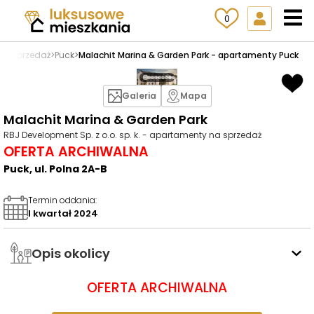
0
na sprzedaż
>
Puck
>
Malachit Marina & Garden Park - apartamenty Puck
Galeria
Mapa
Malachit Marina & Garden Park
RBJ Development Sp. z o.o. sp. k. - apartamenty na sprzedaż
OFERTA ARCHIWALNA
Puck, ul. Polna 2A-B
Termin oddania
:
I kwartał 2024
Opis okolicy
OFERTA ARCHIWALNA