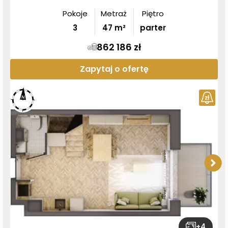
Pokoje
Metraż
Piętro
3
47
m²
parter
862 186 zł
Zapytaj o ofertę
+
4