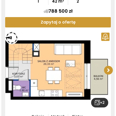
1
42
m²
2
788 500 zł
Zapytaj o ofertę
+
2