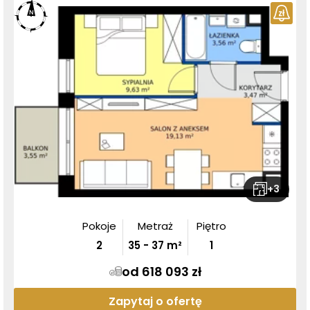
+
3
Pokoje
Metraż
Piętro
2
35
-
37
m²
1
od 618 093 zł
Zapytaj o ofertę