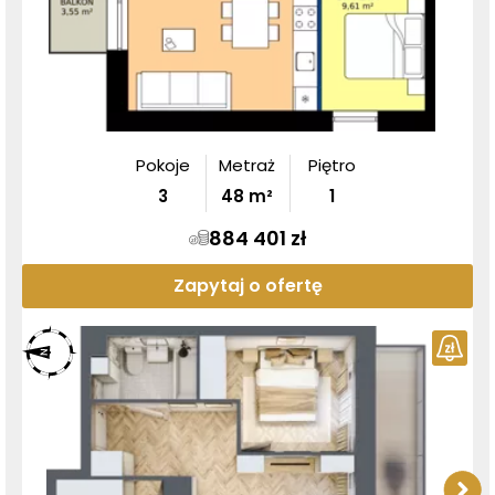
Pokoje
Metraż
Piętro
3
48
m²
1
884 401 zł
Zapytaj o ofertę