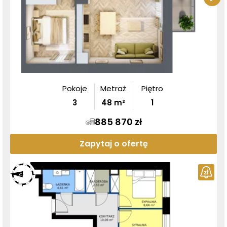
Pokoje
Metraż
Piętro
3
48
m²
1
885 870 zł
Zapytaj o ofertę