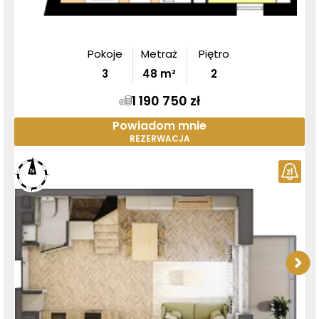
Pokoje
Metraż
Piętro
3
48
m²
2
1 190 750 zł
Powiadom mnie
REZERWACJA