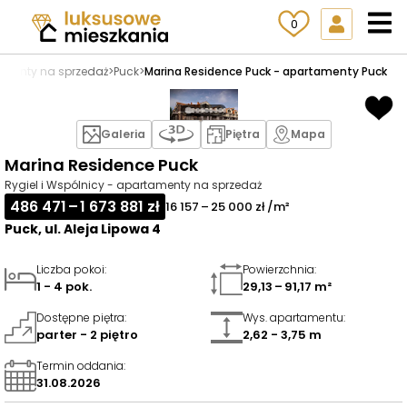
0
amenty na sprzedaż
>
Puck
>
Marina Residence Puck - apartamenty Puck
Galeria
Piętra
Mapa
Marina Residence Puck
Rygiel i Wspólnicy - apartamenty na sprzedaż
486 471 – 1 673 881 zł
16 157 – 25 000 zł /m²
Puck, ul. Aleja Lipowa 4
Liczba pokoi
:
Powierzchnia
:
1 - 4 pok.
29,13 – 91,17 m²
Dostępne piętra
:
Wys. apartamentu
:
parter - 2 piętro
2,62 - 3,75 m
Termin oddania
:
31.08.2026