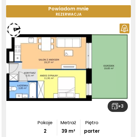
Powiadom mnie
REZERWACJA
+
3
Pokoje
Metraż
Piętro
2
39
m²
parter