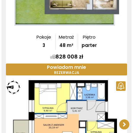
Pokoje
Metraż
Piętro
3
48
m²
parter
828 008 zł
Powiadom mnie
REZERWACJA