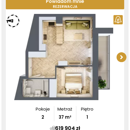
Powiadom mnie
REZERWACJA
Pokoje
Metraż
Piętro
2
37
m²
1
619 904 zł