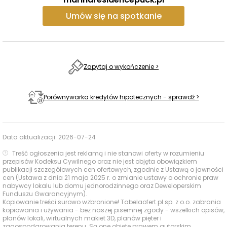
- lokalizacja w pierwszej linii brzegowej,
Umów się na spotkanie
- widok na Zatokę Pucką,
- elegancka architektura i wysoka jakość wykończenia,
Zapytaj o wykończenie >
- garaż podziemny
- idealna infrastruktura wokół: plaża, molo, ścieżki
Porównywarka kredytów hipotecznych - sprawdź >
rowerowe, rynek i restauracje.
Marina Residence Puck
to więcej niż apartament - to
Data aktualizacji:
2026-07-24
styl życia nad morzem. Zamieszkaj tam, gdzie morze
spotyka dobrą energię.
Treść ogłoszenia jest reklamą i nie stanowi oferty w rozumieniu
przepisów Kodeksu Cywilnego oraz nie jest objęta obowiązkiem
publikacji szczegółowych cen ofertowych, zgodnie z Ustawą o jawności
cen (Ustawa z dnia 21 maja 2025 r. o zmianie ustawy o ochronie praw
nabywcy lokalu lub domu jednorodzinnego oraz Deweloperskim
Funduszu Gwarancyjnym).
Kopiowanie treści surowo wzbronione! Tabelaofert.pl sp. z o.o. zabrania
kopiowania i używania - bez naszej pisemnej zgody - wszelkich opisów,
planów lokali, wirtualnych makiet 3D, planów pięter i
zagospodarowania terenu. Są one objęte prawem autorskim.