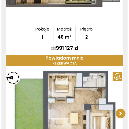
Pokoje
Metraż
Piętro
1
48
m²
2
991 127 zł
Powiadom mnie
REZERWACJA