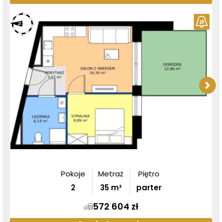
Pokoje
Metraż
Piętro
2
35
m²
parter
572 604 zł