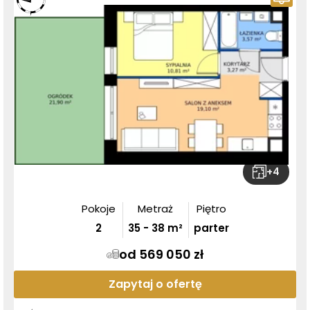
+
4
Pokoje
Metraż
Piętro
2
35
-
38
m²
parter
od 569 050 zł
Zapytaj o ofertę