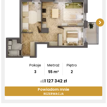
Pokoje
Metraż
Piętro
3
55
m²
2
1 127 342 zł
Powiadom mnie
REZERWACJA