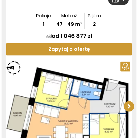
Pokoje
Metraż
Piętro
1
47
-
49
m²
2
od 1 046 877 zł
Zapytaj o ofertę