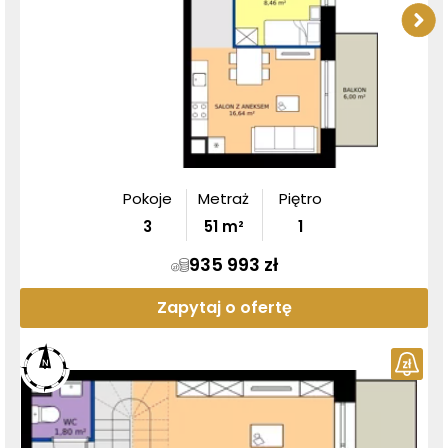
Pokoje
Metraż
Piętro
3
51
m²
1
935 993 zł
Zapytaj o ofertę