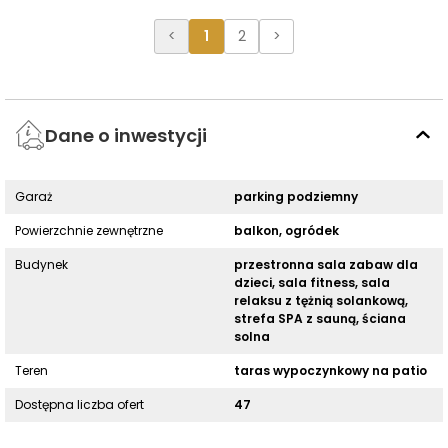
<
1
2
>
Dane o inwestycji
Garaż
parking podziemny
Powierzchnie zewnętrzne
balkon, ogródek
Budynek
przestronna sala zabaw dla
dzieci, sala fitness, sala
relaksu z tężnią solankową,
strefa SPA z sauną, ściana
solna
Teren
taras wypoczynkowy na patio
Dostępna liczba ofert
47