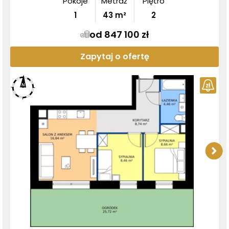
Pokoje
Metraż
Piętro
1
43
m²
2
od 847 100 zł
Zapytaj o ofertę