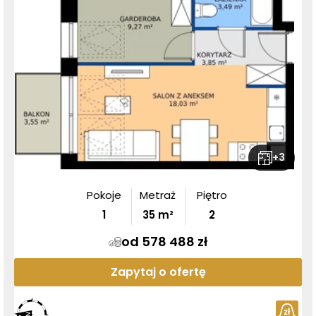
+
3
Pokoje
Metraż
Piętro
1
35
m²
2
od 578 488 zł
Zapytaj o ofertę