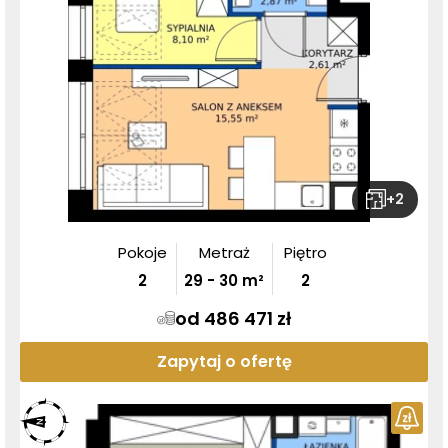
+
2
Pokoje
Metraż
Piętro
2
29
-
30
m²
2
od 486 471 zł
Zapytaj o ofertę