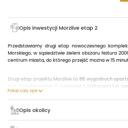
Opis inwestycji Morzlive etap 2
Przedstawiamy drugi etap nowoczesnego kompl
Morskiego, w sąsiedztwie zieleni obszaru Natura 2000
centrum miasta, do którego przejść można w 15 minu
Drugi etap projektu Morzlive to 88 wygodnych apart
nad morzem układy 2-pokojowe z balkonami lub ogró
Pokaż cały opis
dwupoziomowe apartamenty z tarasami o powierzchni
Opis okolicy
Lokale mają status mieszkań i są sprzedawane z 8%
deweloperską oraz niższe koszty eksploatacji w przysz