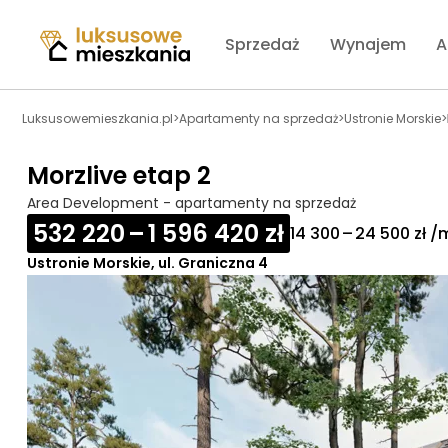
Sprzedaż
Wynajem
A
Luksusowemieszkania.pl
>
Apartamenty na sprzedaż
>
Ustronie Morskie
>
Morzlive etap 2
Area Development - apartamenty na sprzedaż
532 220 – 1 596 420 zł
14 300 – 24 500 zł /
Ustronie Morskie, ul. Graniczna 4