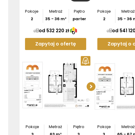
Pokoje
Metraż
Piętro
Pokoje
Metraż
2
35
-
36
m²
parter
2
35
-
36
od 532 220 zł
od 541 120
Zapytaj o ofertę
Zapytaj o 
Pobier
Pokoje
Metraż
Piętro
Pokoje
Metraż
3
63
m²
3
3
65
-
67