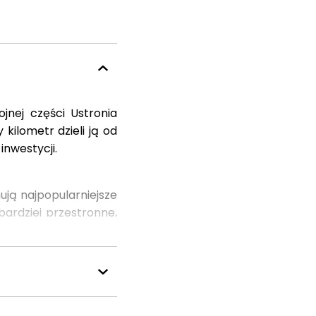
jnej części Ustronia
kilometr dzieli ją od
nwestycji.
ją najpopularniejsze
ardziej przestronne,
akcji objętej ustawą