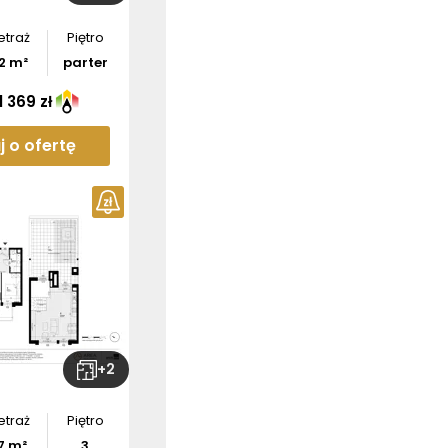
etraż
Piętro
2
m²
parter
 369 zł
j o ofertę
+
2
etraż
Piętro
7
m²
3