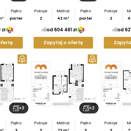
Piętro
Pokoje
Metraż
Piętro
Pokoje
M
m²
parter
2
42
m²
parter
2
4
 zł
od 604 461 zł
od 621
ofertę
Zapytaj o ofertę
Zapyta
z
rzut
+
3
+
2
Piętro
Pokoje
Metraż
Piętro
Pokoje
M
m²
3
3
73
m²
3
3
7