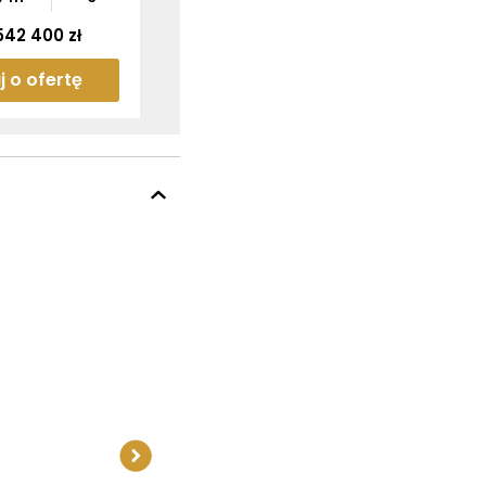
542 400 zł
j o ofertę