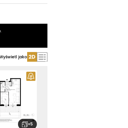
.
Wyświetl jako
+
5