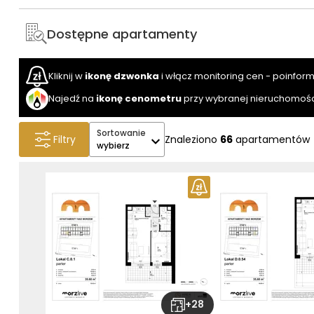
Dostępne apartamenty
Kliknij w
ikonę dzwonka
i włącz monitoring cen - poinfor
Najedź na
ikonę cenometru
przy wybranej nieruchomośc
Sortowanie
Filtry
Znaleziono
66
apartamentów
wybierz
+
28