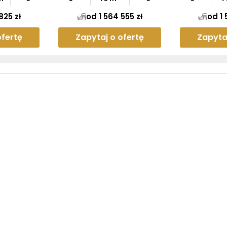
825 zł
od 1 564 555 zł
od 1 
ofertę
Zapytaj o ofertę
Zapyta