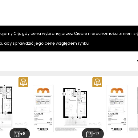
mujemy Cię, gdy cena wybranej przez Ciebie nieruchomości zmieni się
i, aby sprawdzić jego cenę względem rynku.
+
8
+
17