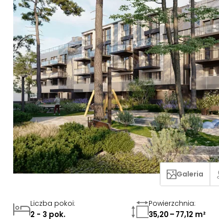
Galeria
Liczba pokoi
:
Powierzchnia
:
2 - 3 pok.
35,20 – 77,12 m²