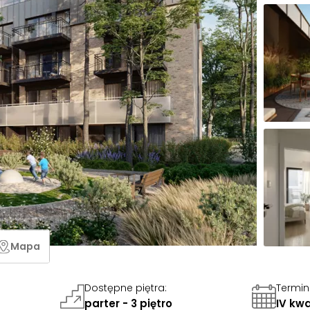
Mapa
Dostępne piętra
:
Termin
parter - 3 piętro
IV kwa