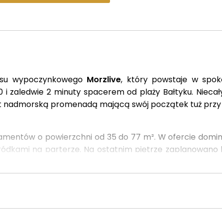
eksu wypoczynkowego
Morzlive
, który powstaje w spoko
 i zaledwie 2 minuty spacerem od plaży Bałtyku. Niecały 
t nadmorską promenadą mającą swój początek tuż przy i
amentów o powierzchni od 35 do 77 m². W ofercie dominu
dkami na parterze. Na ostatnim piętrze zaplanowano b
 nawet 86 m² oraz prywatnym jacuzzi w standardzie.
 stawką podatku VAT. Oznacza to bezpieczeństwo trans
łości.