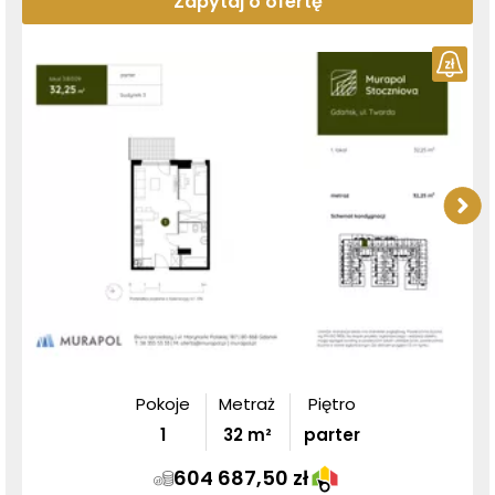
Zapytaj o ofertę
Pokoje
Metraż
Piętro
1
32
m²
parter
604 687,50 zł