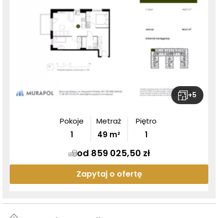
+
5
Pokoje
Metraż
Piętro
1
49
m²
1
od 859 025,50 zł
Zapytaj o ofertę