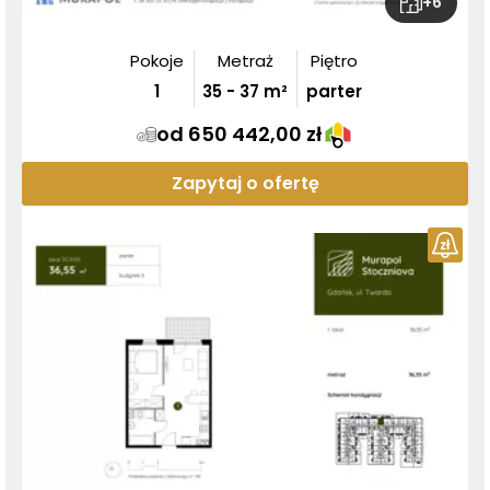
+
6
Pokoje
Metraż
Piętro
1
35
-
37
m²
parter
od 650 442,00 zł
Zapytaj o ofertę