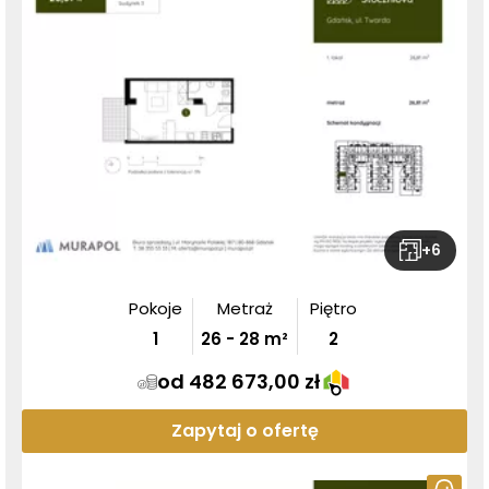
+
6
Pokoje
Metraż
Piętro
1
26
-
28
m²
2
od 482 673,00 zł
Zapytaj o ofertę