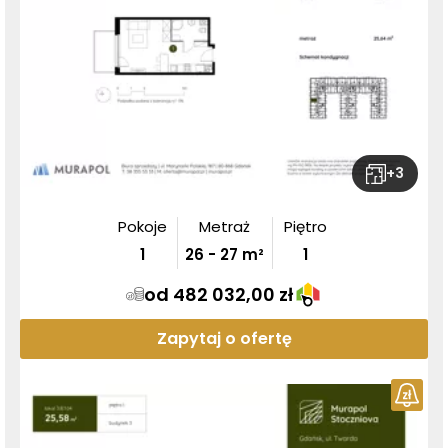
+
3
Pokoje
Metraż
Piętro
1
26
-
27
m²
1
od 482 032,00 zł
Zapytaj o ofertę