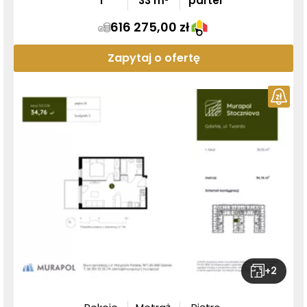
1
33
m²
parter
616 275,00 zł
Zapytaj o ofertę
+
2