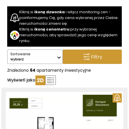
Kliknij w
ikonę dzwonka
i włącz monitoring cen -
poinformujemy Cię, gdy cena wybranej przez Ciebie
nieruchomości zmieni się.
Kliknij w
ikonę cenometru
przy wybranej
nieruchomości, aby sprawdzić jego cenę względem
rynku.
Sortowanie
Filtry
wybierz
Znaleziono
64
apartamenty inwestycyjne
Wyświetl jako