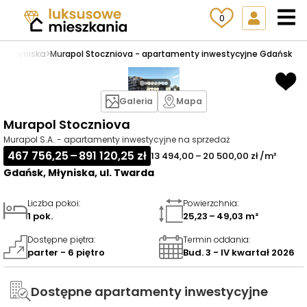
0
sk
>
Młyniska
>
Murapol Stoczniova - apartamenty inwestycyjne Gdańsk
Galeria
Mapa
Murapol Stoczniova
Murapol S.A. - apartamenty inwestycyjne na sprzedaż
467 756,25 – 891 120,25 zł
13 494,00 – 20 500,00 zł /m²
Gdańsk, Młyniska, ul. Twarda
Liczba pokoi
:
Powierzchnia
:
1 pok.
25,23 – 49,03 m²
Dostępne piętra
:
Termin oddania
:
parter - 6 piętro
Bud. 3 - IV kwartał 2026
Dostępne apartamenty inwestycyjne