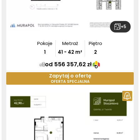
+
5
Pokoje
Metraż
Piętro
1
41
-
42
m²
2
od 556 357,62 zł
Zapytaj o ofertę
OFERTA SPECJALNA