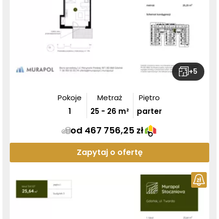
+
5
Pokoje
Metraż
Piętro
1
25
-
26
m²
parter
od 467 756,25 zł
Zapytaj o ofertę