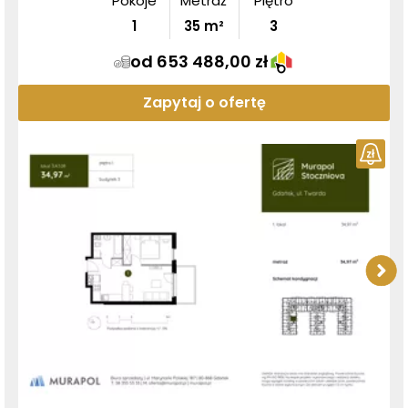
Pokoje
Metraż
Piętro
1
35
m²
3
od 653 488,00 zł
Zapytaj o ofertę