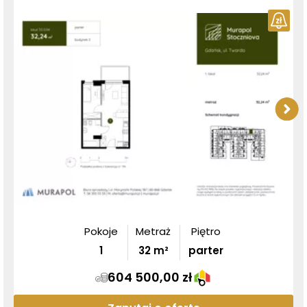
Pokoje
Metraż
Piętro
1
32
m²
parter
604 500,00 zł