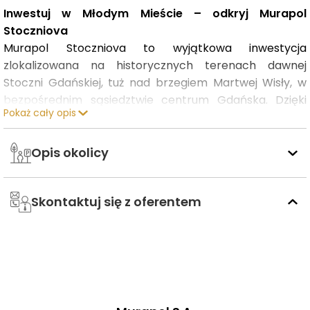
Inwestuj w Młodym Mieście – odkryj Murapol
Stoczniova
Murapol Stoczniova to wyjątkowa inwestycja
zlokalizowana na historycznych terenach dawnej
Stoczni Gdańskiej, tuż nad brzegiem Martwej Wisły, w
bezpośrednim sąsiedztwie centrum Gdańska. Dzięki
Pokaż cały opis
bliskości komunikacji tramwajowej, zaledwie dwa
przystanki dzielą to miejsce od Europejskiego Centrum
Solidarności.
Opis okolicy
Dynamicznie rozwijająca się dzielnica Młode Miasto
Skontaktuj się z oferentem
to przestrzeń, w której harmonijnie łączą się
nowoczesne inwestycje mieszkaniowe, biurowo-
usługowe oraz kulturalno-rozrywkowe. Planowany
rozwój tej części Gdańska zakłada stworzenie
zrównoważonej dzielnicy, zgodnej z ideą „miasta 15-
minutowego”, gdzie wszelkie potrzeby można zaspokoić
w krótkim czasie.