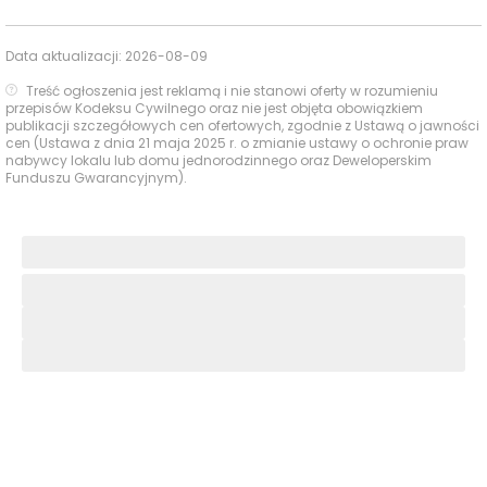
energia. Pakiet antysmogowy w standardzie zapewnia
czyste powietrze wewnątrz apartamentów, wolne od
Data aktualizacji:
2026-08-09
pyłów, zanieczyszczeń i alergenów.
Treść ogłoszenia jest reklamą i nie stanowi oferty w rozumieniu
przepisów Kodeksu Cywilnego oraz nie jest objęta obowiązkiem
publikacji szczegółowych cen ofertowych, zgodnie z Ustawą o jawności
Inwestycja wyróżnia się
wysokim standardem
cen (Ustawa z dnia 21 maja 2025 r. o zmianie ustawy o ochronie praw
wykończenia części wspólnych
, z klatkami
nabywcy lokalu lub domu jednorodzinnego oraz Deweloperskim
Funduszu Gwarancyjnym).
schodowymi i korytarzami wykończonymi trwałymi
materiałami, takimi jak płytki gresowe, dekoracyjne
panele meblowe czy energooszczędne oświetlenie LED.
Lokatorzy mogą również korzystać z
tarasów i
ogródków
przynależnych do lokali na parterze oraz
przestronnych balkonów na wyższych piętrach. Dla
użytkowników niskoemisyjnych środków transportu
przewidziano stacje ładowania pojazdów elektrycznych,
stojaki rowerowe oraz boksy garażowe.
Dlaczego warto zainwestować w Murapol