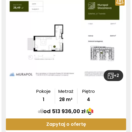
+
2
Pokoje
Metraż
Piętro
1
28
m²
4
od 513 936,00 zł
Zapytaj o ofertę