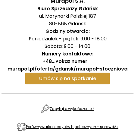
Murapol S.A.
Biuro Sprzedaży Gdańsk
Murapol Stoczniova
oferuje 336 nowoczesnych
ul. Marynarki Polskiej 187
apartamentów inwestycyjnych, idealnych dla osób
80-868
Gdańsk
chcących czerpać zyski z wynajmu nieruchomości w
Godziny otwarcia:
jednym z najbardziej atrakcyjnych miejsc w Polsce.
Poniedziałek - piątek: 9:00 - 18:00
Gdańsk i całe Trójmiasto przyciągają co roku miliony
Sobota: 9.00 - 14.00
turystów oraz studentów z całego świata, co tworzy
Numery kontaktowe:
doskonałe warunki do wynajmu zarówno
+48
...
Pokaż numer
krótkoterminoweg
o, jak i długoterminowego. Bliskość
murapol.pl/oferta/gdansk/murapol-stoczniova
kampusu Politechniki Gdańskiej, na którym studiuje
Umów się na spotkanie
ponad 14 tysięcy osób, dodatkowo zwiększa potencjał
inwestycji.
Nowoczesne rozwiązania technologiczne i
Zapytaj o wykończenie >
komfortowe przestrzenie
– każdy apartament w
Murapol Stoczniova wyposażony jest w Home
Management System, który pozwala na zdalne
Porównywarka kredytów hipotecznych - sprawdź >
zarządzanie zużyciem mediów, takich jak woda czy