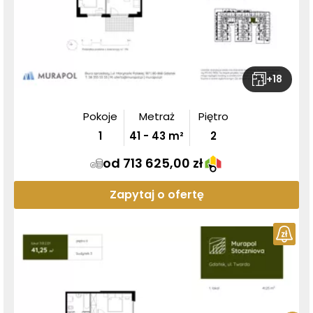
+
18
Pokoje
Metraż
Piętro
1
41
-
43
m²
2
od 713 625,00 zł
Zapytaj o ofertę