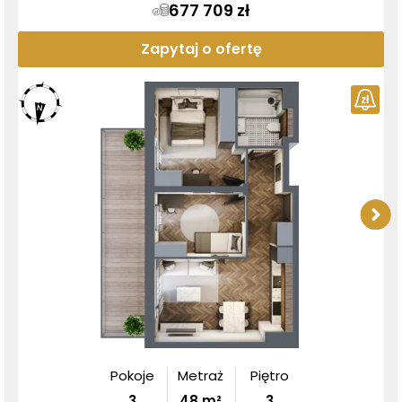
677 709 zł
Zapytaj o ofertę
Pokoje
Metraż
Piętro
3
48
m²
3