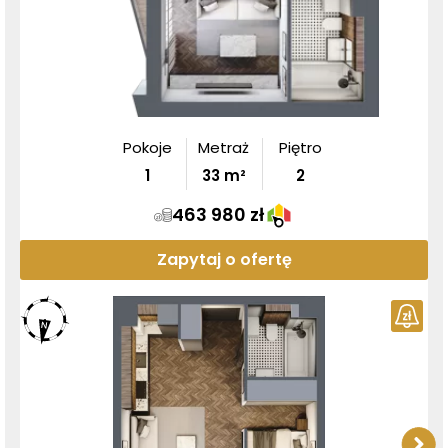
Pokoje
Metraż
Piętro
1
33
m²
2
463 980 zł
Zapytaj o ofertę