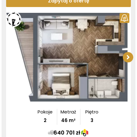
Zapytaj o ofertę
Pokoje
Metraż
Piętro
2
46
m²
3
640 701 zł