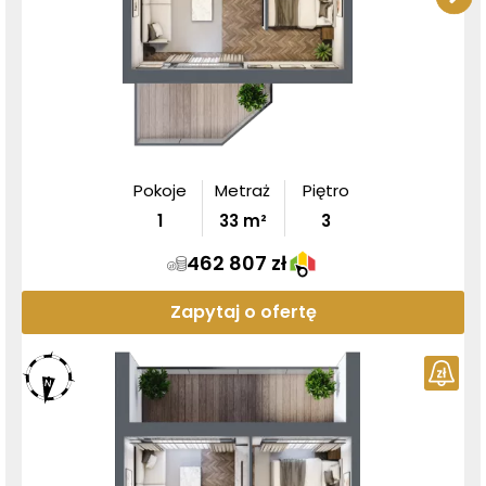
Pokoje
Metraż
Piętro
1
33
m²
3
462 807 zł
Zapytaj o ofertę