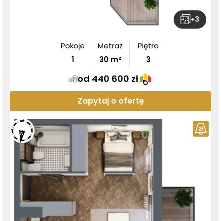
+
3
Pokoje
Metraż
Piętro
1
30
m²
3
od 440 600 zł
Zapytaj o ofertę