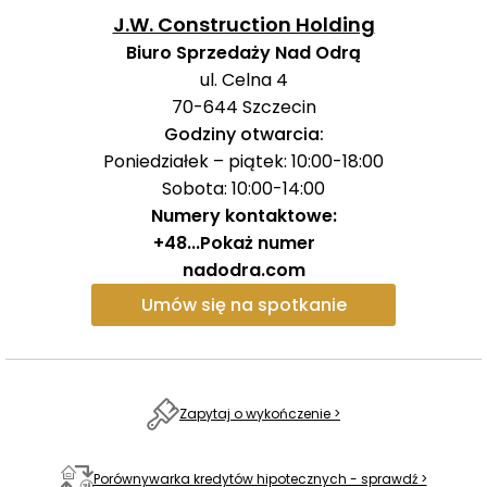
relaksowi i integracji mieszkańców.
J.W. Construction Holding
Biuro Sprzedaży Nad Odrą
Lokalizacja i infrastruktura
ul. Celna 4
Kompleks znajduje się w jednej z najszybciej
70-644
Szczecin
rozwijających się dzielnic,
w bliskim sąsiedztwie Odry
Godziny otwarcia:
oraz
Starego Miasta.
Mieszkańcy mają dostęp do
Poniedziałek – piątek: 10:00-18:00
licznych
tras pieszych i rowerowych,
a także do
lokali
Sobota: 10:00-14:00
usługowych,
umiejscowionych w parterach budynków.
Numery kontaktowe:
Inwestycja oferuje również szeroką infrastrukturę, w
+48
...
Pokaż numer
tym
podziemny parking
oraz
boksy rowerowe,
co
nadodra.com
znacząco podnosi komfort codziennego życia.
Umów się na spotkanie
Nad Odrą 3
to wyjątkowa inwestycja, która łączy
nowoczesną architekturę z doskonałą lokalizacją nad
rzeką. To idealne miejsce dla osób szukających
Zapytaj o wykończenie >
prestiżowego mieszkania w sercu miasta, w pobliżu
rekreacyjnych przestrzeni, usług oraz kulturalnych
atrakcji.
Porównywarka kredytów hipotecznych - sprawdź >