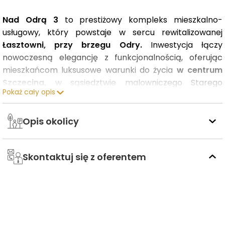
Nad Odrą 3
to prestiżowy kompleks mieszkalno-
usługowy, który powstaje w sercu rewitalizowanej
Łasztowni,
przy brzegu Odry.
Inwestycja łączy
nowoczesną elegancję z funkcjonalnością, oferując
mieszkańcom luksusowe warunki do życia
w centrum
Szczecina,
w sąsiedztwie malowniczego Starego
Pokaż cały opis
Miasta.
Nowoczesna zabudowa i przestronność
Opis okolicy
W ramach inwestycji Nad Odrą 3 zaprojektowano
budynki o zróżnicowanej wysokości –
od 5 do 9
Skontaktuj się z oferentem
kondygnacji,
które obejmują blisko
762 mieszkania.
Luksusowe wnętrza, charakteryzujące się
wysokimi
sufitami, panoramicznymi przeszkleniami
oraz
przestronnymi tarasami,
zapewniają doskonałe
warunki do życia. Przemyślane przestrzenie wspólne
tworzą przyjazne i komfortowe otoczenie, które sprzyja