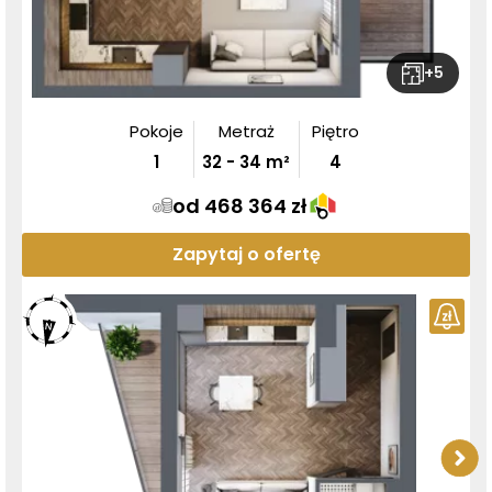
+
5
Pokoje
Metraż
Piętro
1
32
-
34
m²
4
od 468 364 zł
Zapytaj o ofertę