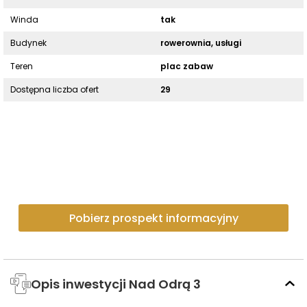
Winda
tak
Budynek
rowerownia, usługi
Teren
plac zabaw
Dostępna liczba ofert
29
Pobierz prospekt informacyjny
Opis inwestycji Nad Odrą 3