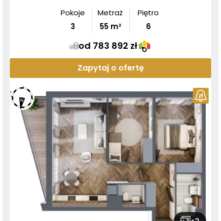
Pokoje
Metraż
Piętro
3
55
m²
6
od 783 892 zł
Zapytaj o ofertę
+
2