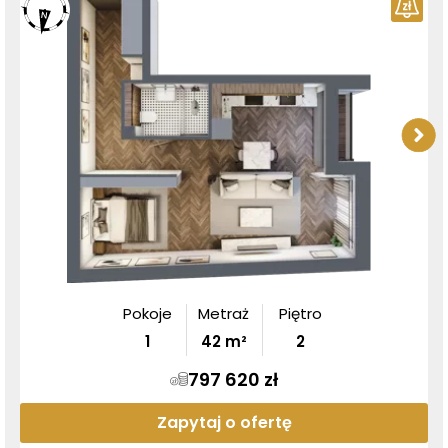
Pokoje
Metraż
Piętro
1
42
m²
2
797 620 zł
Zapytaj o ofertę