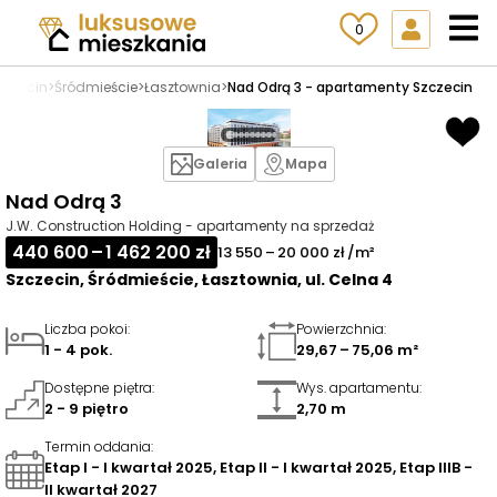
0
zczecin
>
Śródmieście
>
Łasztownia
>
Nad Odrą 3 - apartamenty Szczecin
Galeria
Mapa
Nad Odrą 3
J.W. Construction Holding - apartamenty na sprzedaż
440 600 – 1 462 200 zł
13 550 – 20 000 zł /m²
Szczecin, Śródmieście, Łasztownia, ul. Celna 4
Liczba pokoi
:
Powierzchnia
:
1 - 4 pok.
29,67 – 75,06 m²
Dostępne piętra
:
Wys. apartamentu
:
2 - 9 piętro
2,70 m
Termin oddania
:
Etap I - I kwartał 2025, Etap II - I kwartał 2025, Etap IIIB -
II kwartał 2027