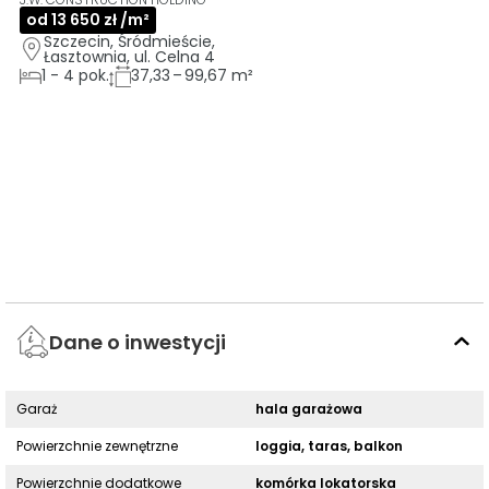
od 13 650 zł /m²
Szczecin, Śródmieście, 
Łasztownia, ul. Celna 4
1
-
4
pok.
37,33 – 99,67 m²
Dane o inwestycji
Garaż
hala garażowa
Powierzchnie zewnętrzne
loggia, taras, balkon
Powierzchnie dodatkowe
komórka lokatorska