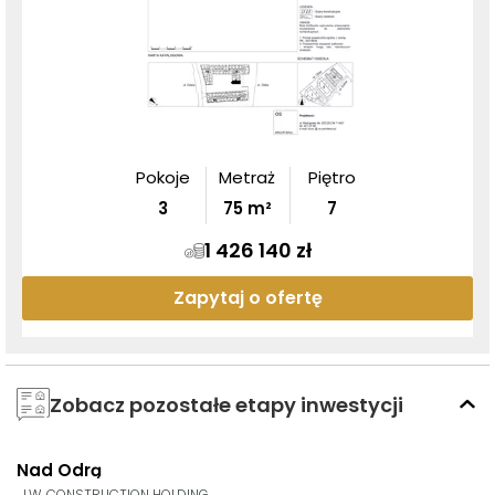
Pokoje
Metraż
Piętro
3
75
m²
7
1 426 140 zł
Zapytaj o ofertę
Zobacz pozostałe etapy inwestycji
Nad Odrą
AI
GOTOWE DO ODBIORU
J.W. CONSTRUCTION HOLDING