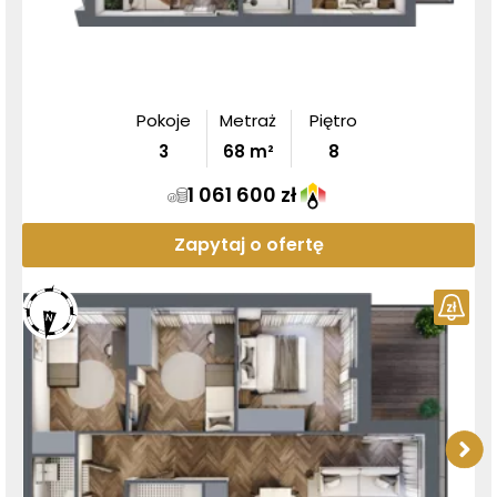
Pokoje
Metraż
Piętro
3
68
m²
8
1 061 600 zł
Zapytaj o ofertę