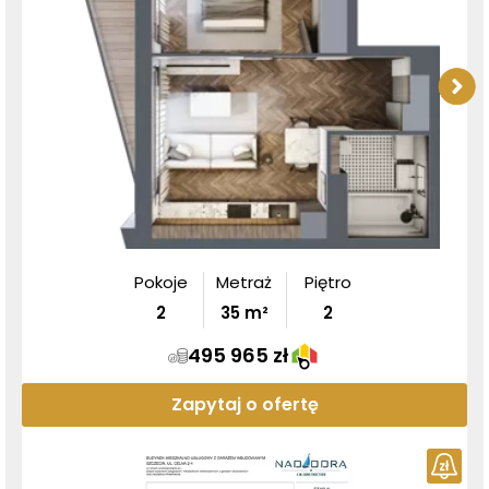
Pokoje
Metraż
Piętro
2
35
m²
2
495 965 zł
Zapytaj o ofertę