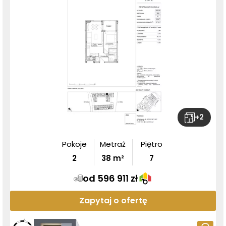
+
2
Pokoje
Metraż
Piętro
2
38
m²
7
od 596 911 zł
Zapytaj o ofertę