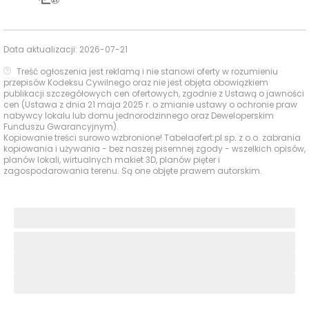
Data aktualizacji:
2026-07-21
Treść ogłoszenia jest reklamą i nie stanowi oferty w rozumieniu
przepisów Kodeksu Cywilnego oraz nie jest objęta obowiązkiem
publikacji szczegółowych cen ofertowych, zgodnie z Ustawą o jawności
cen (Ustawa z dnia 21 maja 2025 r. o zmianie ustawy o ochronie praw
nabywcy lokalu lub domu jednorodzinnego oraz Deweloperskim
Funduszu Gwarancyjnym).
Kopiowanie treści surowo wzbronione! Tabelaofert.pl sp. z o.o. zabrania
kopiowania i używania - bez naszej pisemnej zgody - wszelkich opisów,
planów lokali, wirtualnych makiet 3D, planów pięter i
zagospodarowania terenu. Są one objęte prawem autorskim.