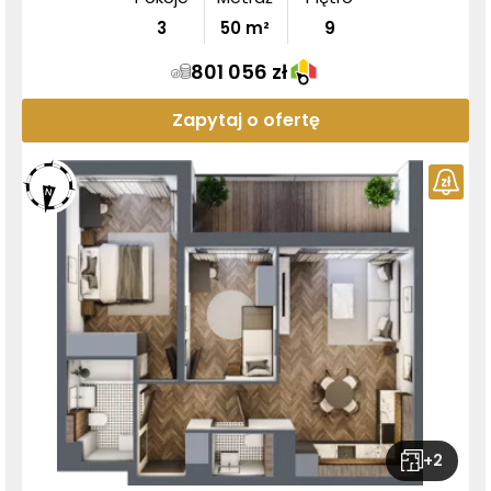
3
50
m²
9
801 056 zł
Zapytaj o ofertę
+
2