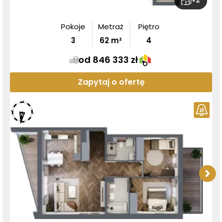
Pokoje
Metraż
Piętro
3
62
m²
4
od 846 333 zł
Zapytaj o ofertę