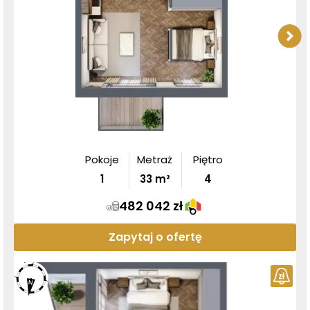
Pokoje
Metraż
Piętro
1
33
m²
4
482 042 zł
Zapytaj o ofertę