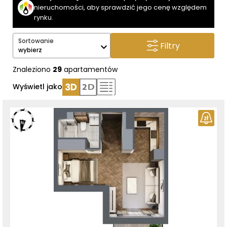
nieruchomości, aby sprawdzić jego cenę względem
rynku.
Sortowanie
Filtry
wybierz
Znaleziono
29
apartamentów
Wyświetl jako