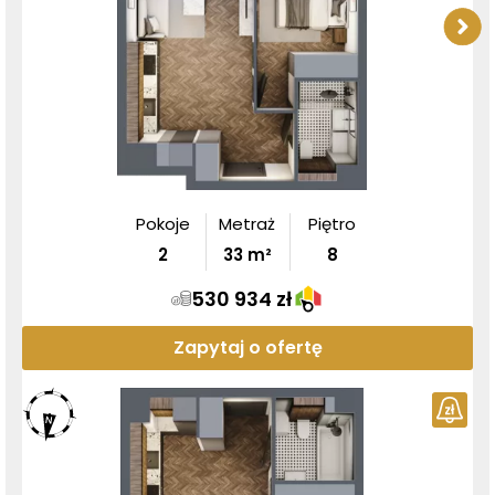
Pokoje
Metraż
Piętro
2
33
m²
8
530 934 zł
Zapytaj o ofertę