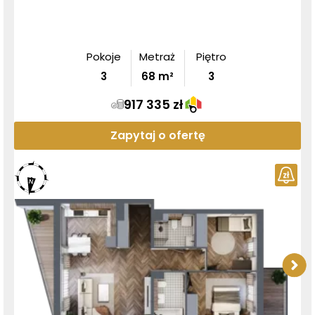
Pokoje
Metraż
Piętro
3
68
m²
3
917 335 zł
Zapytaj o ofertę