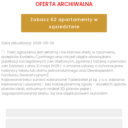
OFERTA ARCHIWALNA
Zobacz
62
apartamenty
w
sąsiedztwie
Data aktualizacji:
2026-06-30
Treść ogłoszenia jest reklamą i nie stanowi oferty w rozumieniu
przepisów Kodeksu Cywilnego oraz nie jest objęta obowiązkiem
publikacji szczegółowych cen ofertowych, zgodnie z Ustawą o jawności
cen (Ustawa z dnia 21 maja 2025 r. o zmianie ustawy o ochronie praw
nabywcy lokalu lub domu jednorodzinnego oraz Deweloperskim
Funduszu Gwarancyjnym).
Kopiowanie treści surowo wzbronione! Tabelaofert.pl sp. z o.o. zabrania
kopiowania i używania - bez naszej pisemnej zgody - wszelkich opisów,
planów lokali, wirtualnych makiet 3D, planów pięter i
zagospodarowania terenu. Są one objęte prawem autorskim.