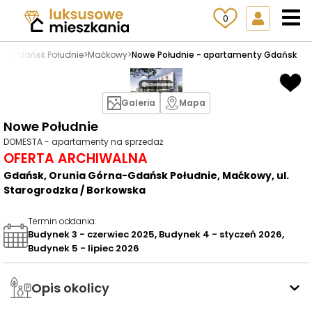
0
na-Gdańsk Południe
>
Maćkowy
>
Nowe Południe - apartamenty Gdańsk
Galeria
Mapa
Nowe Południe
DOMESTA - apartamenty na sprzedaż
OFERTA ARCHIWALNA
Gdańsk, Orunia Górna-Gdańsk Południe, Maćkowy, ul.
Starogrodzka / Borkowska
Termin oddania
:
Budynek 3 - czerwiec 2025, Budynek 4 - styczeń 2026,
Budynek 5 - lipiec 2026
Opis okolicy