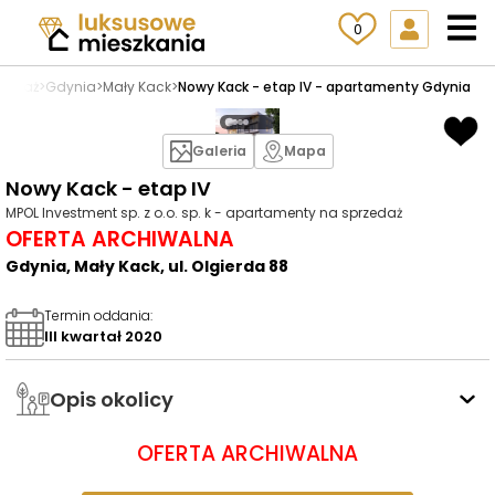
0
rzedaż
>
Gdynia
>
Mały Kack
>
Nowy Kack - etap IV - apartamenty Gdynia
Galeria
Mapa
Nowy Kack - etap IV
MPOL Investment sp. z o.o. sp. k - apartamenty na sprzedaż
OFERTA ARCHIWALNA
Gdynia, Mały Kack, ul. Olgierda 88
Termin oddania
:
III kwartał 2020
Opis okolicy
OFERTA ARCHIWALNA