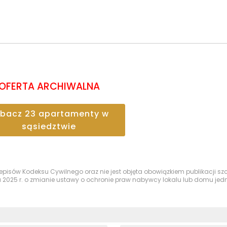
OFERTA ARCHIWALNA
obacz
23
apartamenty
w
sąsiedztwie
przepisów Kodeksu Cywilnego oraz nie jest objęta obowiązkiem publikacji 
a 2025 r. o zmianie ustawy o ochronie praw nabywcy lokalu lub domu je