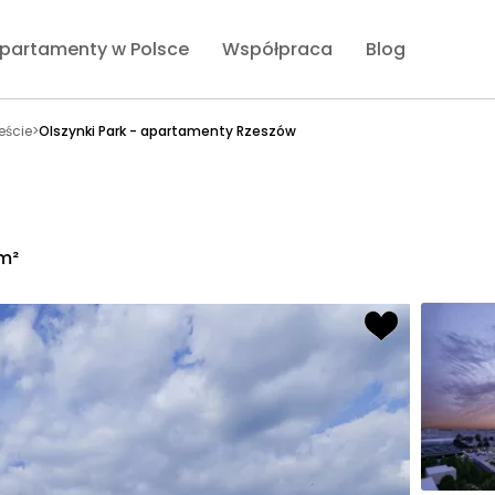
partamenty w Polsce
Współpraca
Blog
eście
>
Olszynki Park - apartamenty Rzeszów
/m²