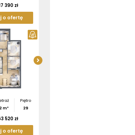
37 390 zł
j o ofertę
ź wymiary
Sprawdź wymiary
tamentu
apartamentu
bierz
rzut
Pobierz
rzut
etraż
Piętro
2
m²
29
63 520 zł
j o ofertę