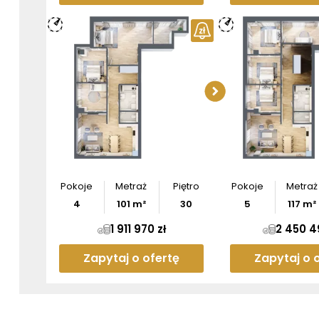
Sprawdź w
apartam
Pobier
Pokoje
Metraż
Piętro
Pokoje
Metraż
4
101
m²
30
5
117
m²
1 911 970 zł
2 450 4
Zapytaj o ofertę
Zapytaj o 