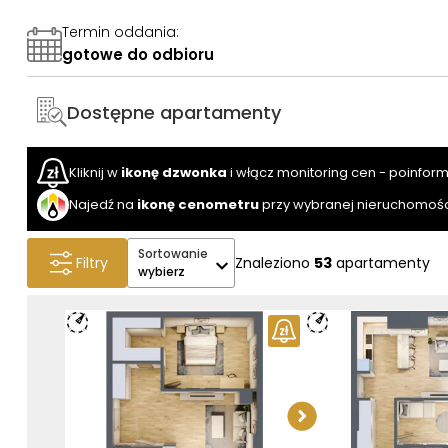
Termin oddania
:
gotowe do odbioru
Dostępne apartamenty
Kliknij w
ikonę dzwonka
i włącz monitoring cen - poinfor
Najedź na
ikonę cenometru
przy wybranej nieruchomośc
Sortowanie
Filtry
Znaleziono
53
apartamenty
wybierz
Sprawdź w
apartam