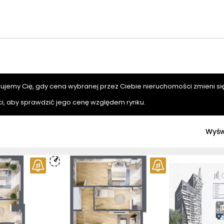
mujemy Cię, gdy cena wybranej przez Ciebie nieruchomości zmieni się
i, aby sprawdzić jego cenę względem rynku.
Wyśw
ymiary
entu