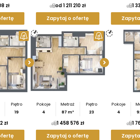
08 zł
od 1 211 210 zł
1 3
ofertę
Zapytaj o ofertę
Zapyta
ymiary
Sprawdź wymiary
Sprawd
entu
apartamentu
apar
z
rzut
Pobierz
rzut
Po
Piętro
Pokoje
Metraż
Piętro
Pokoje
M
19
4
87
m²
23
4
9
2 zł
1 458 576 zł
1 7
ofertę
Zapytaj o ofertę
Zapyta