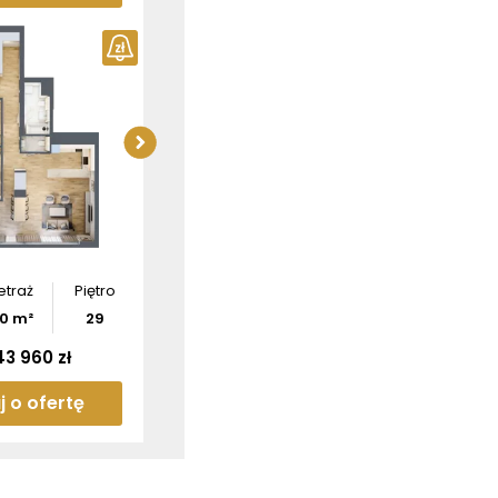
ź wymiary
Sprawdź wymiary
tamentu
apartamentu
bierz
rzut
Pobierz
rzut
etraż
Piętro
30
m²
29
43 960 zł
j o ofertę