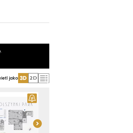
.
ietl jako
Pobierz
rzut