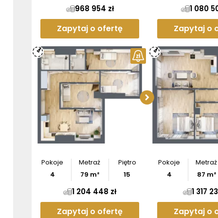
968 954 zł
1 080 5
Zapytaj o ofertę
Zapytaj o 
Sprawdź w
apartam
Pobier
Pokoje
Metraż
Piętro
Pokoje
Metraż
4
79
m²
15
4
87
m²
1 204 448 zł
1 317 23
Zapytaj o ofertę
Zapytaj o 