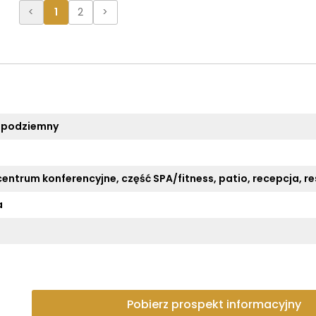
<
1
2
>
 podziemny
entrum konferencyjne, część SPA/fitness, patio, recepcja, re
a
Pobierz prospekt informacyjny