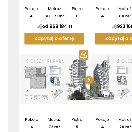
Pokoje
Metraż
Piętro
Pokoje
Metraż
4
68
-
71
m²
6
4
68
m²
od 968 184 zł
923 16
Zapytaj o ofertę
Zapytaj o 
Pobier
Pokoje
Metraż
Piętro
Pokoje
Metraż
4
72
m²
5
4
76
m²