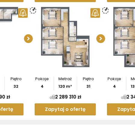
ymiary
Sprawdź wymiary
Sprawd
entu
apartamentu
apar
z
rzut
Pobierz
rzut
Po
Piętro
Pokoje
Metraż
Piętro
Pokoje
M
32
4
120
m²
31
4
1
90 zł
2 289 310 zł
2 3
ofertę
Zapytaj o ofertę
Zapyta