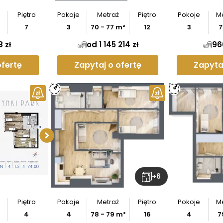
Piętro
Pokoje
Metraż
Piętro
Pokoje
M
7
3
70
-
77
m²
12
3
7
8 zł
od 1 145 214 zł
96
ofertę
Zapytaj o ofertę
Zapyta
z
rzut
Pobierz
rzut
+
6
Piętro
Pokoje
Metraż
Piętro
Pokoje
M
4
4
78
-
79
m²
16
4
7