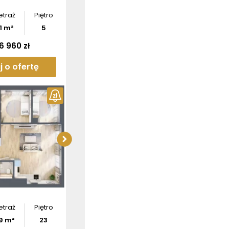
etraż
Piętro
1
m²
5
6 960 zł
j o ofertę
Sprawdź wymiary
apartamentu
Pobierz
rzut
etraż
Piętro
9
m²
23