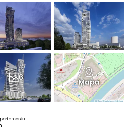
6
Mapa
apartamentu
:
m