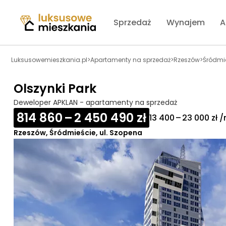
Sprzedaż
Wynajem
A
Luksusowemieszkania.pl
>
Apartamenty na sprzedaż
>
Rzeszów
>
Śródmi
Olszynki Park
Deweloper APKLAN - apartamenty na sprzedaż
814 860 – 2 450 490 zł
13 400 – 23 000 zł 
Rzeszów, Śródmieście, ul. Szopena