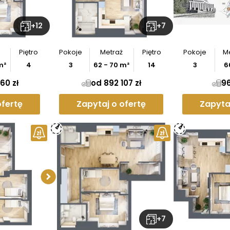
z
rzut
+
12
+
7
Piętro
Pokoje
Metraż
Piętro
Pokoje
M
m²
4
3
62
-
70
m²
14
3
6
60 zł
od 892 107 zł
96
ofertę
Zapytaj o ofertę
Zapyta
Sprawdź wymiary
apartamentu
Pobierz
rzut
+
7