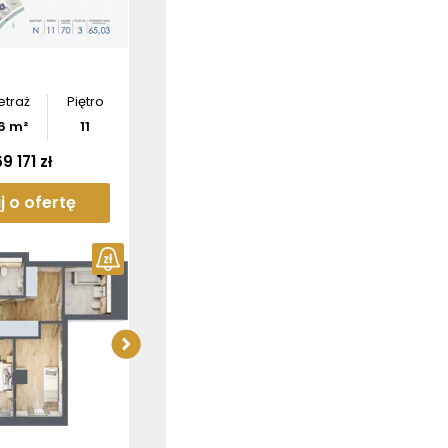
etraż
Piętro
6
m²
11
9 171 zł
j o ofertę
Sprawdź wymiary
apartamentu
Pobierz
rzut