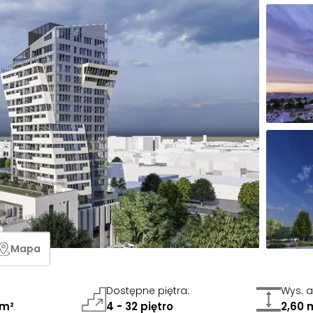
Mapa
Dostępne piętra
:
Wys. 
 m²
4 - 32 piętro
2,60 