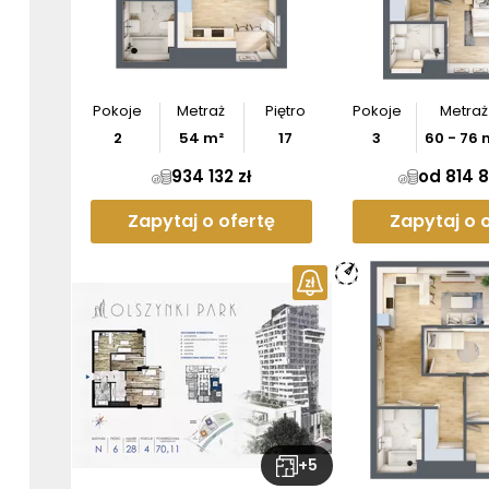
Pobier
Pokoje
Metraż
Piętro
Pokoje
Metraż
2
54
m²
17
3
60
-
76
934 132 zł
od 814 8
Zapytaj o ofertę
Zapytaj o 
+
5