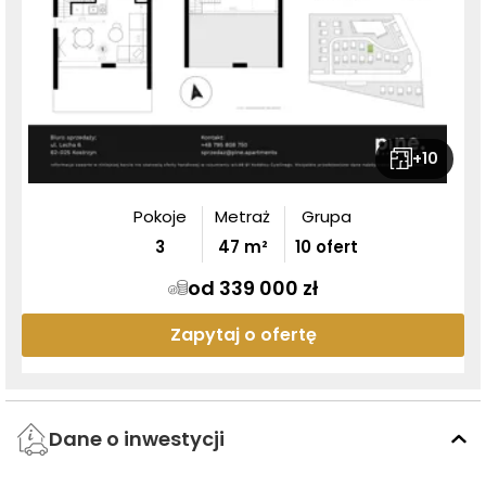
+
10
Pokoje
Metraż
Grupa
3
47
m²
10 ofert
od 339 000 zł
Zapytaj o ofertę
Dane o inwestycji