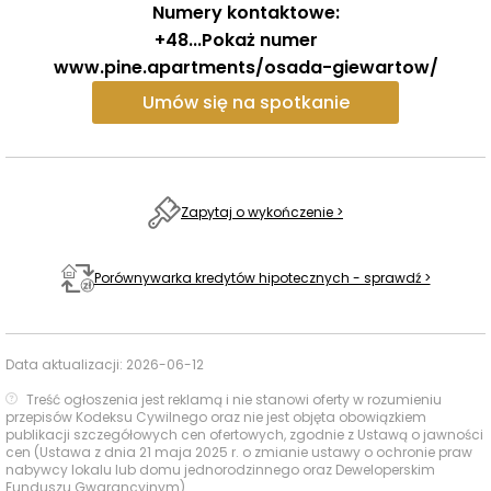
Numery kontaktowe:
do 46 m, co czyni je idealnym miejscem zarówno dla
+48
...
Pokaż numer
miłośników sportów wodnych, jak i amatorów
www.pine.apartments/osada-giewartow/
wypoczynku na łonie natury. Dzięki pierwszej klasie
czystości wód, jezioro jest doskonałym miejscem do
Umów się na spotkanie
kąpieli, nurkowania oraz wędkowania.
To prawdziwy raj dla żeglarzy i windsurferów. Szeroka
tafla wody oraz sprzyjające wiatry zapewniają
Zapytaj o wykończenie >
doskonałe warunki do uprawiania sportów wodnych. W
okolicznych miejscowościach, takich jak Powidz czy
Porównywarka kredytów hipotecznych - sprawdź >
Kosewo, znajdują się wypożyczalnie sprzętu wodnego,
przystanie oraz szkółki żeglarskie.
Data aktualizacji:
2026-06-12
Osoby preferujące aktywny wypoczynek na lądzie
mogą korzystać z malowniczych tras rowerowych i
Treść ogłoszenia jest reklamą i nie stanowi oferty w rozumieniu
przepisów Kodeksu Cywilnego oraz nie jest objęta obowiązkiem
pieszych, które prowadzą przez urokliwe lasy i łąki
publikacji szczegółowych cen ofertowych, zgodnie z Ustawą o jawności
Powidzkiego Parku Krajobrazowego. To także idealne
cen (Ustawa z dnia 21 maja 2025 r. o zmianie ustawy o ochronie praw
nabywcy lokalu lub domu jednorodzinnego oraz Deweloperskim
miejsce dla miłośników fotografii przyrodniczej i
Funduszu Gwarancyjnym).