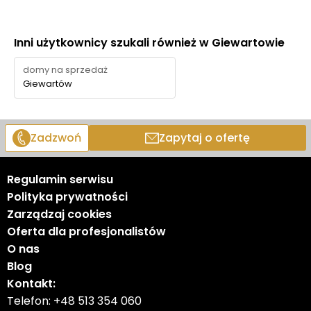
Strefa Wellness
Inni użytkownicy szukali również w Giewartowie
Pompa ciepła
domy na sprzedaż
Instalacja fotowoltaiczna
Giewartów
Winda
Zadzwoń
Zapytaj o ofertę
Śniadaniarnia
Regulamin serwisu
5 min do jeziora
Polityka prywatności
Zarządzaj cookies
Stacja ładowania pojazdów
Oferta dla profesjonalistów
O nas
Możliwość wynajmu za pośrednictwem operatora
Blog
Kontakt:
Rowerownia
Telefon:
+48 513 354 060