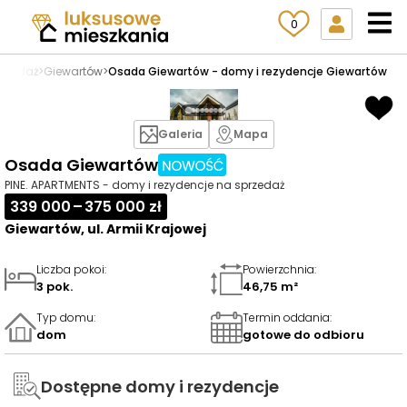
0
przedaż
>
Giewartów
>
Osada Giewartów - domy i rezydencje Giewartów
Galeria
Mapa
Osada Giewartów
PINE. APARTMENTS - domy i rezydencje na sprzedaż
339 000 – 375 000 zł
Giewartów, ul. Armii Krajowej
Liczba pokoi
:
Powierzchnia
:
3 pok.
46,75 m²
Typ domu
:
Termin oddania
:
dom
gotowe do odbioru
Dostępne domy i rezydencje