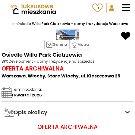
0
e Włochy
>
Osiedle Willa Park Cietrzewia - domy i rezydencje Warszawa
Galeria
Mapa
Osiedle Willa Park Cietrzewia
BPX Development - domy i rezydencje na sprzedaż
OFERTA ARCHIWALNA
Warszawa, Włochy, Stare Włochy, ul. Kleszczowa 25
Termin oddania
:
I kwartał 2026
Opis okolicy
OFERTA ARCHIWALNA