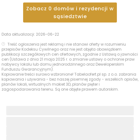
Zobacz
0
domów i rezydencji
w
sąsiedztwie
Data aktualizacji:
2026-06-22
Treść ogłoszenia jest reklamą i nie stanowi oferty w rozumieniu
przepisów Kodeksu Cywilnego oraz nie jest objęta obowiązkiem
publikacji szczegółowych cen ofertowych, zgodnie z Ustawą o jawności
cen (Ustawa z dnia 21 maja 2025 r. o zmianie ustawy o ochronie praw
nabywcy lokalu lub domu jednorodzinnego oraz Deweloperskim
Funduszu Gwarancyjnym).
Kopiowanie treści surowo wzbronione! Tabelaofert.pl sp. z o.o. zabrania
kopiowania i używania - bez naszej pisemnej zgody - wszelkich opisów,
planów lokali, wirtualnych makiet 3D, planów pięter i
zagospodarowania terenu. Są one objęte prawem autorskim.