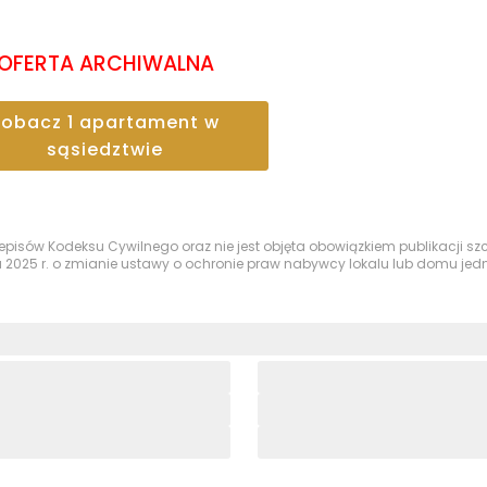
OFERTA ARCHIWALNA
Zobacz
1
apartament
w
sąsiedztwie
przepisów Kodeksu Cywilnego oraz nie jest objęta obowiązkiem publikacji 
a 2025 r. o zmianie ustawy o ochronie praw nabywcy lokalu lub domu je