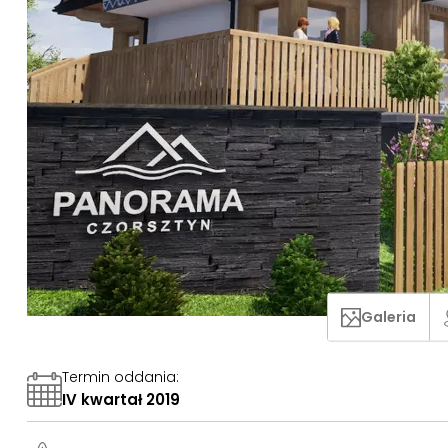
Galeria
Termin oddania
:
IV kwartał 2019