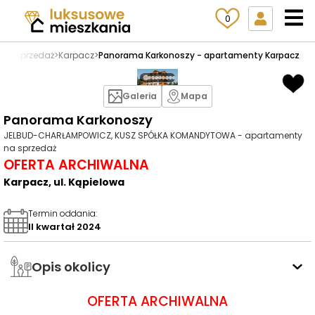
0
 na sprzedaż
>
Karpacz
>
Panorama Karkonoszy - apartamenty Karpacz
Galeria
Mapa
Panorama Karkonoszy
JELBUD-CHARŁAMPOWICZ, KUSZ SPÓŁKA KOMANDYTOWA - apartamenty
na sprzedaż
OFERTA ARCHIWALNA
Karpacz, ul. Kąpielowa
Termin oddania
:
II kwartał 2024
Opis okolicy
OFERTA ARCHIWALNA