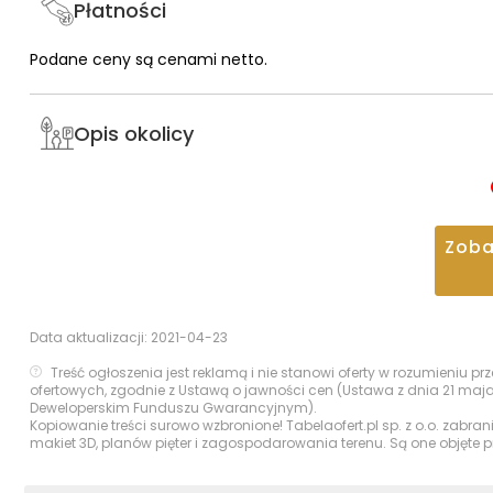
Płatności
Podane ceny są cenami netto.
Opis okolicy
Zob
Data aktualizacji:
2021-04-23
Treść ogłoszenia jest reklamą i nie stanowi oferty w rozumieniu 
ofertowych, zgodnie z Ustawą o jawności cen (Ustawa z dnia 21 maj
Deweloperskim Funduszu Gwarancyjnym).
Kopiowanie treści surowo wzbronione! Tabelaofert.pl sp. z o.o. zabra
makiet 3D, planów pięter i zagospodarowania terenu. Są one objęte