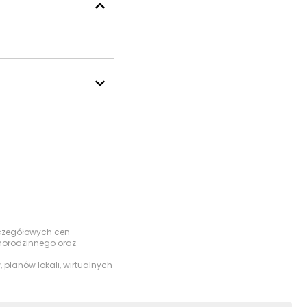
szczegółowych cen
dnorodzinnego oraz
 planów lokali, wirtualnych