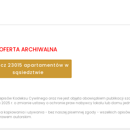
OFERTA ARCHIWALNA
acz
23015
apartamentów
w
sąsiedztwie
przepisów Kodeksu Cywilnego oraz nie jest objęta obowiązkiem publikacji 
a 2025 r. o zmianie ustawy o ochronie praw nabywcy lokalu lub domu je
nia kopiowania i używania - bez naszej pisemnej zgody - wszelkich opisów,
 prawem autorskim.