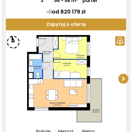
3
56
-
58
m²
parter
od 820 179 zł
Zapytaj o ofertę
Pokoje
Metraż
Piętro