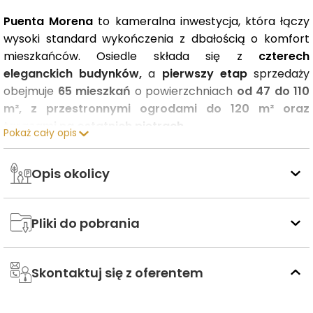
Puenta Morena
to kameralna inwestycja, która łączy
wysoki standard wykończenia z dbałością o komfort
mieszkańców. Osiedle składa się z
czterech
eleganckich budynków,
a
pierwszy etap
sprzedaży
obejmuje
65 mieszkań
o powierzchniach
od 47 do 110
m²,
z przestronnymi ogrodami do 120 m² oraz
tarasami na ostatnich piętrach.
Pokaż cały opis
Architektura inwestycji harmonijnie wpisuje się w
Opis okolicy
naturalne, kaskadowe ukształtowanie terenu, tworząc
spójną i estetyczną kompozycję.
Kameralna, niska
zabudowa
nadaje osiedlu wyważoną skalę,
Pliki do pobrania
podkreślając poczucie prywatności i spokoju. Wnętrza
zostały zaprojektowane z myślą o
jakości i trwałości
–
zastosowano szczotkowaną stal, gres, tapety winylowe
Skontaktuj się z oferentem
oraz detale z orzechowego drewna, a stonowana
kolorystyka i subtelne oświetlenie budują elegancką,