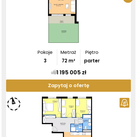
Pokoje
Metraż
Piętro
3
72
m²
parter
1 195 005 zł
Zapytaj o ofertę