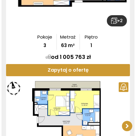
+
2
Pokoje
Metraż
Piętro
3
63
m²
1
od 1 005 763 zł
Zapytaj o ofertę