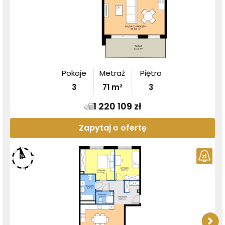
Pokoje
Metraż
Piętro
3
71
m²
3
1 220 109 zł
Zapytaj o ofertę