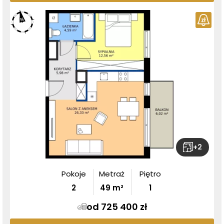
+
2
Pokoje
Metraż
Piętro
2
49
m²
1
od 725 400 zł