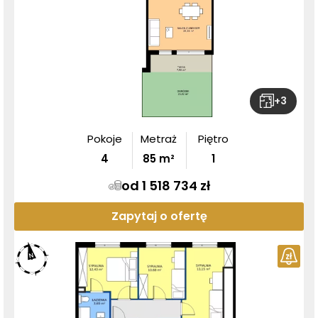
+
3
Pokoje
Metraż
Piętro
4
85
m²
1
od 1 518 734 zł
Zapytaj o ofertę