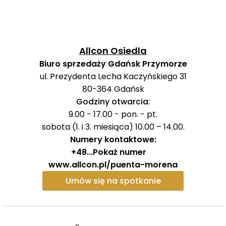
przyjemną atmosferę.
Projekt zieleni opiera się na zasadach
bioróżnorodności i przyjaznych naturze
Allcon Osiedla
rozwiązaniach.
Starannie dobrana roślinność, od
Biuro sprzedaży Gdańsk Przymorze
kwitnących drzew i krzewów po gatunki zimozielone,
ul. Prezydenta Lecha Kaczyńskiego 31
nadaje przestrzeni charakter, który zmienia się wraz z
80-364
Gdańsk
porami roku, zachowując jednocześnie spójny urok
Godziny otwarcia:
osiedla.
9.00 - 17.00 - pon. - pt.
sobota (1. i 3. miesiąca) 10.00 – 14.00.
Całość tworzy komfortową, prestiżową przestrzeń do
Numery kontaktowe:
życia, w której prywatność, estetyka i funkcjonalność
+48
...
Pokaż numer
stają się priorytetem.
www.allcon.pl/puenta-morena
Umów się na spotkanie