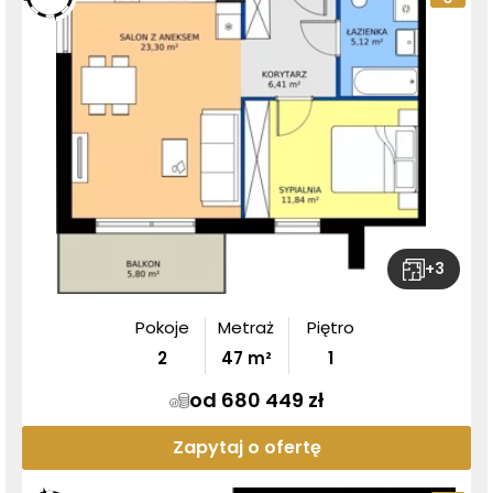
+
3
Pokoje
Metraż
Piętro
2
47
m²
1
od 680 449 zł
Zapytaj o ofertę