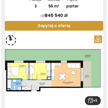
3
56
m²
parter
845 540 zł
Zapytaj o ofertę
+
5