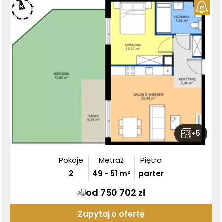
+
5
Pokoje
Metraż
Piętro
2
49
-
51
m²
parter
od 750 702 zł
Zapytaj o ofertę