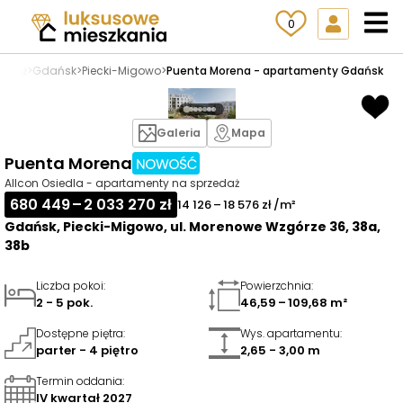
0
zedaż
>
Gdańsk
>
Piecki-Migowo
>
Puenta Morena - apartamenty Gdańsk
Galeria
Mapa
Puenta Morena
Allcon Osiedla - apartamenty na sprzedaż
680 449 – 2 033 270 zł
14 126 – 18 576 zł /m²
Gdańsk, Piecki-Migowo, ul. Morenowe Wzgórze 36, 38a,
38b
Liczba pokoi
:
Powierzchnia
:
2 - 5 pok.
46,59 – 109,68 m²
Dostępne piętra
:
Wys. apartamentu
:
parter - 4 piętro
2,65 - 3,00 m
Termin oddania
:
IV kwartał 2027