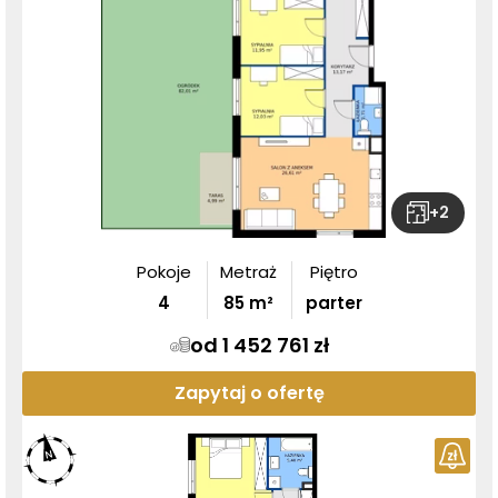
+
2
Pokoje
Metraż
Piętro
4
85
m²
parter
od 1 452 761 zł
Zapytaj o ofertę