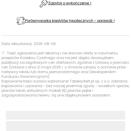
Zapytaj o wykończenie >
Porównywarka kredytów hipotecznych - sprawdź >
Data aktualizacji:
2026-08-06
Treść ogłoszenia jest reklamą i nie stanowi oferty w rozumieniu
przepisów Kodeksu Cywilnego oraz nie jest objęta obowiązkiem
publikacji szczegółowych cen ofertowych, zgodnie z Ustawą o jawności
cen (Ustawa z dnia 21 maja 2025 r. o zmianie ustawy o ochronie praw
nabywcy lokalu lub domu jednorodzinnego oraz Deweloperskim
Funduszu Gwarancyjnym).
Kopiowanie treści surowo wzbronione! Tabelaofert.pl sp. z o.o. zabrania
kopiowania i używania - bez naszej pisemnej zgody - wszelkich opisów,
planów lokali, wirtualnych makiet 3D, planów pięter i
zagospodarowania terenu. Są one objęte prawem autorskim.