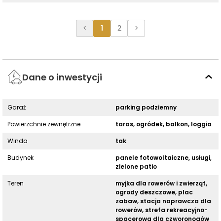
<
1
2
>
Dane o inwestycji
Garaż
parking podziemny
Powierzchnie zewnętrzne
taras, ogródek, balkon, loggia
Winda
tak
Budynek
panele fotowoltaiczne, usługi,
zielone patio
Teren
myjka dla rowerów i zwierząt,
ogrody deszczowe, plac
zabaw, stacja naprawcza dla
rowerów, strefa rekreacyjno-
spacerowa dla czworonogów