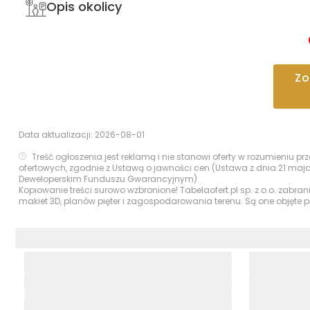
Opis okolicy
Z
Data aktualizacji:
2026-08-01
Treść ogłoszenia jest reklamą i nie stanowi oferty w rozumieniu 
ofertowych, zgodnie z Ustawą o jawności cen (Ustawa z dnia 21 maj
Deweloperskim Funduszu Gwarancyjnym).
Kopiowanie treści surowo wzbronione! Tabelaofert.pl sp. z o.o. zabra
makiet 3D, planów pięter i zagospodarowania terenu. Są one objęte