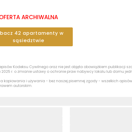
OFERTA ARCHIWALNA
obacz
42
apartamenty
w
sąsiedztwie
przepisów Kodeksu Cywilnego oraz nie jest objęta obowiązkiem publikacji 
a 2025 r. o zmianie ustawy o ochronie praw nabywcy lokalu lub domu je
nia kopiowania i używania - bez naszej pisemnej zgody - wszelkich opisów,
 prawem autorskim.