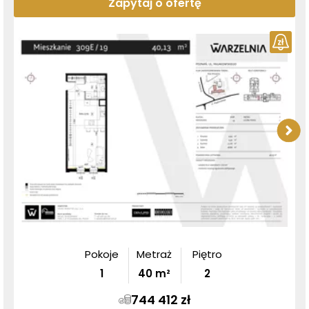
Zapytaj o ofertę
Pokoje
Metraż
Piętro
1
40
m²
2
744 412 zł