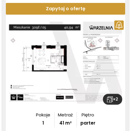
Zapytaj o ofertę
+
2
Pokoje
Metraż
Piętro
1
41
m²
parter