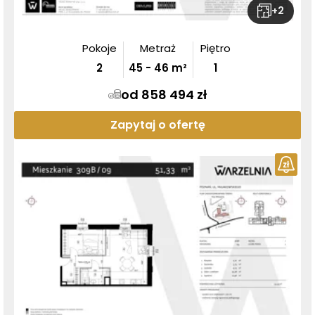
+
2
Pokoje
Metraż
Piętro
2
45
-
46
m²
1
od 858 494 zł
Zapytaj o ofertę