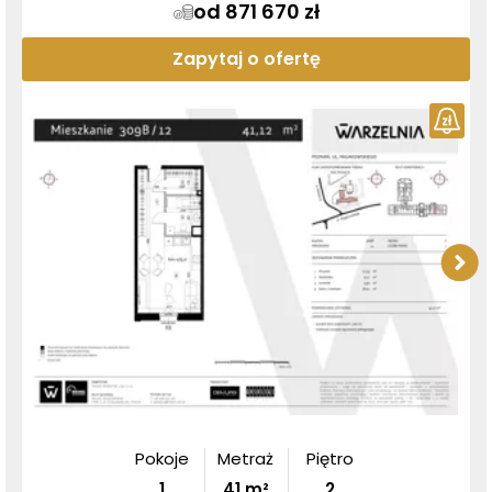
od 871 670 zł
Zapytaj o ofertę
Pokoje
Metraż
Piętro
1
41
m²
2