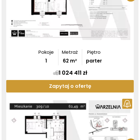
Pokoje
Metraż
Piętro
1
62
m²
parter
1 024 411 zł
Zapytaj o ofertę