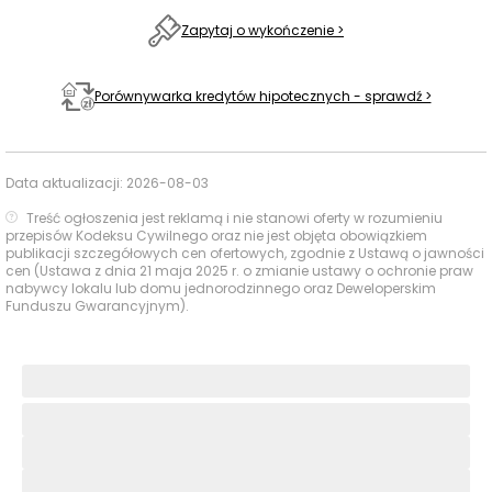
będzie unikatowy. Z duszą. Tworzymy je jak meble – z
Zapytaj o wykończenie >
uwagą.
Jedynie 78 apartamentów
w odrestaurowanej części
Porównywarka kredytów hipotecznych - sprawdź >
Browaru Mycielskich i nowym skrzydle północnym.
Do 7 metrów wysokości
– dzięki ponadprzeciętnym
Data aktualizacji:
2026-08-03
wysokościom w apartamentach, miejsce, które stanie
Treść ogłoszenia jest reklamą i nie stanowi oferty w rozumieniu
się Twoim domem, da Ci możliwość kreowania
przepisów Kodeksu Cywilnego oraz nie jest objęta obowiązkiem
publikacji szczegółowych cen ofertowych, zgodnie z Ustawą o jawności
wyjątkowych przestrzeni. Tu architektura nie ogranicza
cen (Ustawa z dnia 21 maja 2025 r. o zmianie ustawy o ochronie praw
– ona inspiruje. Kolumny ze zdobionymi podporami,
nabywcy lokalu lub domu jednorodzinnego oraz Deweloperskim
Funduszu Gwarancyjnym).
oryginalne ceglane ściany i łukowe sklepienia stanowią
naturalne tło dla jedynych w swoim rodzaju aranżacji.
Wszystkie apartamenty posiadają
klimatyzację oraz
instalację smart
. Ponadto duże apartamenty
wyposażone zostały w
ogrzewanie podłogowe.