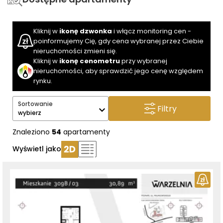
Kliknij w
ikonę dzwonka
i włącz monitoring cen -
poinformujemy Cię, gdy cena wybranej przez Ciebie
nieruchomości zmieni się.
Kliknij w
ikonę cenometru
przy wybranej
nieruchomości, aby sprawdzić jego cenę względem
rynku.
Sortowanie
Filtry
wybierz
Znaleziono
54
apartamenty
Wyświetl jako