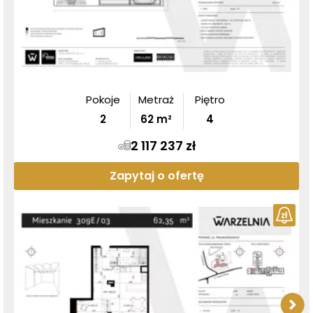
Pokoje
Metraż
Piętro
2
62
m²
4
2 117 237 zł
Zapytaj o ofertę