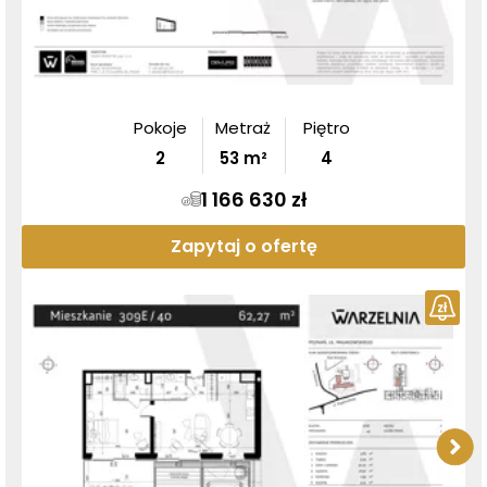
Pokoje
Metraż
Piętro
2
53
m²
4
1 166 630 zł
Zapytaj o ofertę