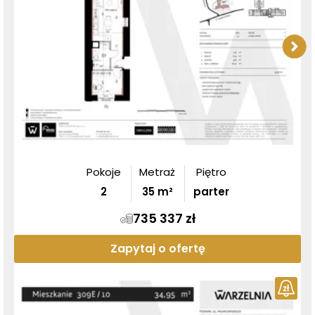
Pokoje
Metraż
Piętro
2
35
m²
parter
735 337 zł
Zapytaj o ofertę