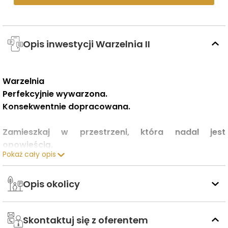
Opis inwestycji Warzelnia II
Warzelnia
Perfekcyjnie wywarzona.
Konsekwentnie dopracowana.
Zamieszkaj w przestrzeni, która nadal jest
opowieścią.
Pokaż cały opis
II etap Warzelni powstaje w wyjątkowym miejscu – na
terenie XIX-wiecznego Browaru Mycielskich na
poznańskim Kobylepolu. To jeden z najbardziej
Opis okolicy
ambitnych projektów rewitalizacyjnych realizowanych
obecnie w Poznaniu, łączący zabytkową architekturę z
Skontaktuj się z oferentem
nowoczesnym standardem życia.