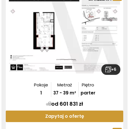
+
6
Pokoje
Metraż
Piętro
1
37
-
39
m²
parter
od 601 831 zł
Zapytaj o ofertę