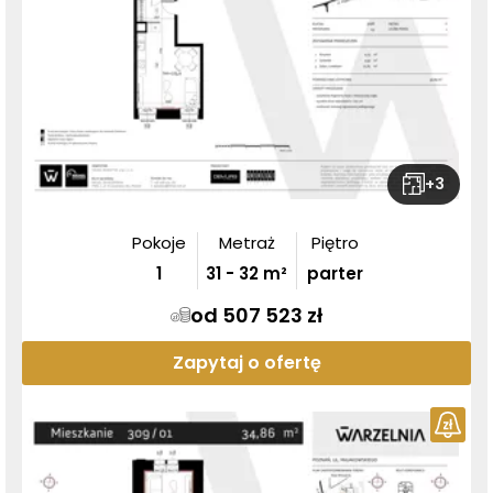
+
3
Pokoje
Metraż
Piętro
1
31
-
32
m²
parter
od 507 523 zł
Zapytaj o ofertę