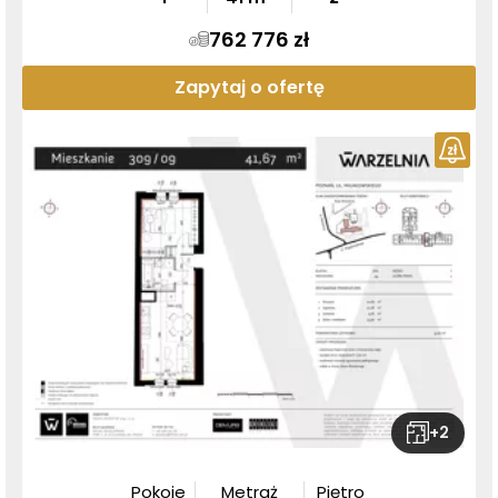
762 776 zł
Zapytaj o ofertę
+
2
Pokoje
Metraż
Piętro