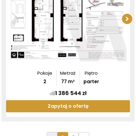
Pokoje
Metraż
Piętro
2
77
m²
parter
1 386 544 zł
Zapytaj o ofertę