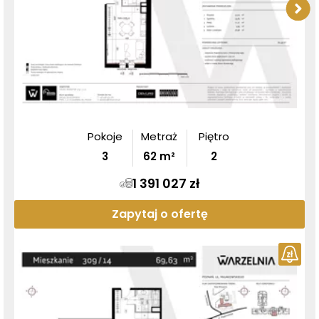
Pokoje
Metraż
Piętro
3
62
m²
2
1 391 027 zł
Zapytaj o ofertę