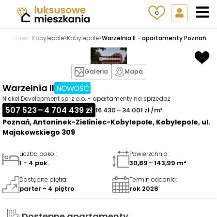
0
k-Zieliniec-Kobylepole
>
Kobylepole
>
Warzelnia II - apartamenty Poznań
Galeria
Mapa
Warzelnia II
Nickel Development sp. z o.o. - apartamenty na sprzedaż
507 523 – 4 704 439 zł
16 430 – 34 001 zł /m²
Poznań, Antoninek-Zieliniec-Kobylepole, Kobylepole, ul.
Majakowskiego 309
Liczba pokoi
:
Powierzchnia
:
1 - 4 pok.
30,89 – 143,99 m²
Dostępne piętra
:
Termin oddania
:
parter - 4 piętro
rok 2028
Dostępne apartamenty