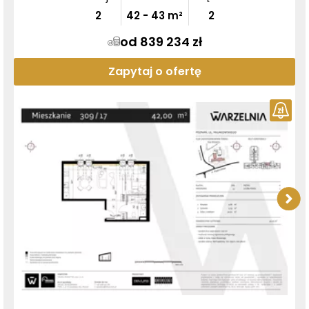
2
42
-
43
m²
2
od 839 234 zł
Zapytaj o ofertę