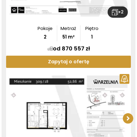
+
2
Pokoje
Metraż
Piętro
2
51
m²
1
od 870 557 zł
Zapytaj o ofertę