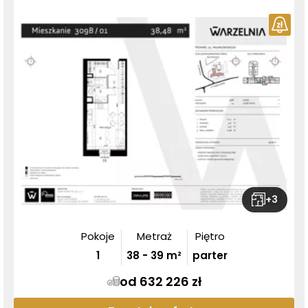
+
3
Pokoje
Metraż
Piętro
1
38
-
39
m²
parter
od 632 226 zł