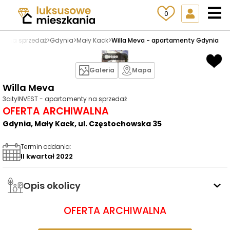
0
ty na sprzedaż
>
Gdynia
>
Mały Kack
>
Willa Meva - apartamenty Gdynia
Galeria
Mapa
Willa Meva
3cityINVEST - apartamenty na sprzedaż
OFERTA ARCHIWALNA
Gdynia, Mały Kack, ul. Częstochowska 35
Termin oddania
:
II kwartał 2022
Opis okolicy
OFERTA ARCHIWALNA