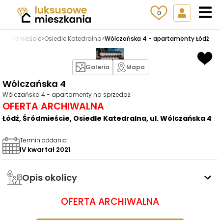
0
ź
>
Śródmieście
>
Osiedle Katedralna
>
Wólczańska 4 - apartamenty Łódź
Galeria
Mapa
Wólczańska 4
Wólczańska 4 - apartamenty na sprzedaż
OFERTA ARCHIWALNA
Łódź, Śródmieście, Osiedle Katedralna, ul. Wólczańska 4
Termin oddania
:
IV kwartał 2021
Opis okolicy
OFERTA ARCHIWALNA