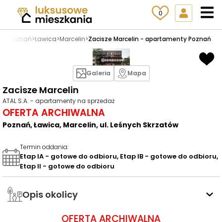
0
aż
>
Poznań
>
Ławica
>
Marcelin
>
Zacisze Marcelin - apartamenty Poznań
Galeria
Mapa
Zacisze Marcelin
ATAL S.A. - apartamenty na sprzedaż
OFERTA ARCHIWALNA
Poznań, Ławica, Marcelin, ul. Leśnych Skrzatów
Termin oddania
:
Etap IA - gotowe do odbioru, Etap IB - gotowe do odbioru,
Etap II - gotowe do odbioru
Opis okolicy
OFERTA ARCHIWALNA