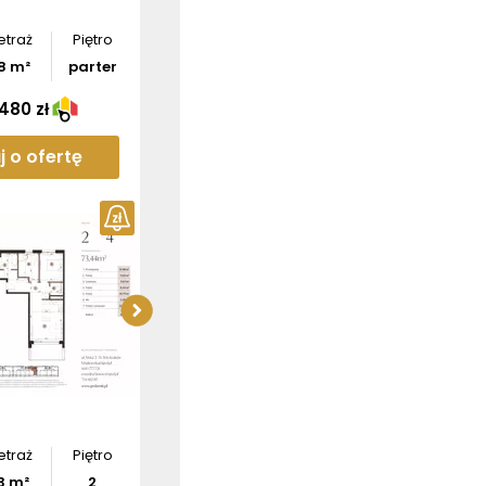
etraż
Piętro
8
m²
parter
 480 zł
j o ofertę
ź wymiary
tamentu
Pobierz
rzut
bierz
rzut
etraż
Piętro
3
m²
2