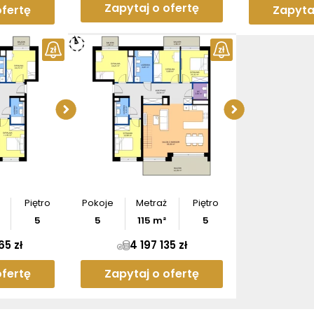
Zapytaj o ofertę
ofertę
Zapyta
Sprawdź wymiary
Sprawd
apartamentu
apar
Pobierz
rzut
Po
Piętro
Pokoje
Metraż
Piętro
5
5
115
m²
5
65 zł
4 197 135 zł
ofertę
Zapytaj o ofertę