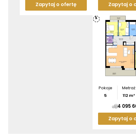
Zapytaj o ofertę
Zapytaj o 
Pokoje
Metraż
5
112
m²
4 095 6
Zapytaj o 