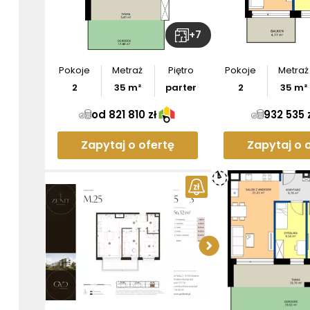
+
7
Pokoje
Metraż
Piętro
Pokoje
Metraż
2
35
m²
parter
2
35
m²
od 821 810 zł
932 535 
Zapytaj o ofertę
Zapytaj o 
Pobier