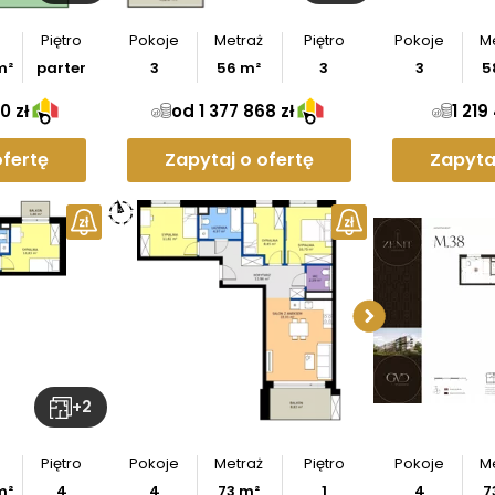
Piętro
Pokoje
Metraż
Piętro
Pokoje
M
m²
parter
3
56
m²
3
3
5
0 zł
od 1 377 868 zł
1 219
ofertę
Zapytaj o ofertę
Zapyta
ymiary
Sprawd
entu
apar
z
rzut
Po
+
2
Piętro
Pokoje
Metraż
Piętro
Pokoje
M
m²
4
4
73
m²
1
4
7