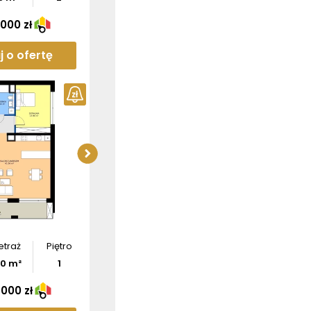
 000 zł
j o ofertę
Sprawdź wymiary
ź wymiary
apartamentu
tamentu
Pobierz
rzut
bierz
rzut
etraż
Piętro
00
m²
1
 000 zł