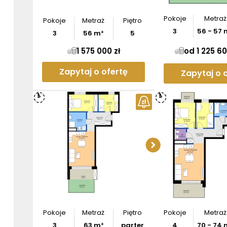
Pokoje
Metraż
Pokoje
Metraż
Piętro
3
56
-
57
3
56
m²
5
1 575 000 zł
od 1 225 60
Zapytaj o ofertę
Zapytaj o 
Sprawdź w
apartam
Pobier
Pokoje
Metraż
Piętro
Pokoje
Metraż
3
63
m²
parter
4
70
-
74