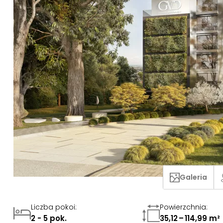
Galeria
Liczba pokoi
:
Powierzchnia
:
2 - 5 pok.
35,12 – 114,99 m²