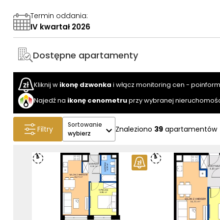
Termin oddania
:
IV kwartał 2026
Dostępne apartamenty
Kliknij w
ikonę dzwonka
i włącz monitoring cen - poinfor
Najedź na
ikonę cenometru
przy wybranej nieruchomośc
Sortowanie
Filtry
Znaleziono
39
apartamentów
wybierz