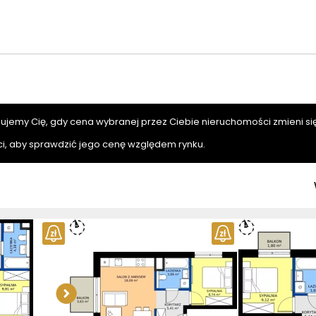
mujemy Cię, gdy cena wybranej przez Ciebie nieruchomości zmieni się
i, aby sprawdzić jego cenę względem rynku.
Sprawdź wymiary
apartamentu