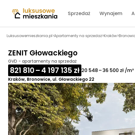
Sprzedaż
Wynajem
A
Luksusowemieszkania.pl
>
Apartamenty na sprzedaż
>
Kraków
>
Bronowi
ZENIT Głowackiego
GVD - apartamenty na sprzedaż
821 810 – 4 197 135 zł
20 548 – 36 500 zł /m²
Kraków, Bronowice, ul. Głowackiego 22