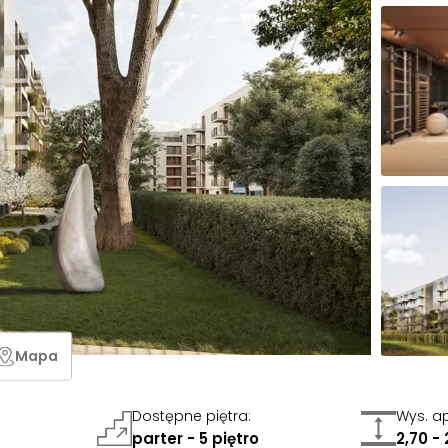
Mapa
Dostępne piętra
:
Wys. a
parter - 5 piętro
2,70 -