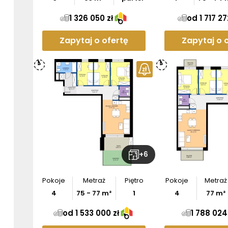
1 326 050 zł
od 1 717 27
Zapytaj o ofertę
Zapytaj o 
+
6
Pokoje
Metraż
Piętro
Pokoje
Metraż
4
75
-
77
m²
1
4
77
m²
od 1 533 000 zł
1 788 024 