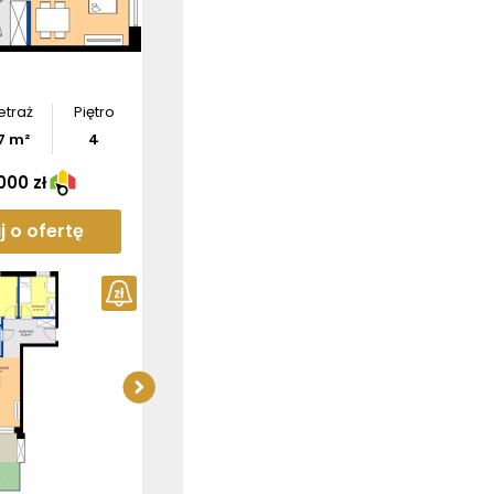
Pobierz
rzut
etraż
Piętro
7
m²
4
000 zł
j o ofertę
Sprawdź wymiary
apartamentu
Pobierz
rzut