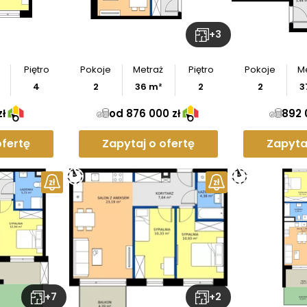
Pobierz
rzut
+
3
Piętro
Pokoje
Metraż
Piętro
Pokoje
M
4
2
36
m²
2
2
3
zł
od 876 000 zł
892 
ofertę
Zapytaj o ofertę
Zapyta
z
rzut
+
7
+
2