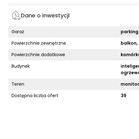
Dane o inwestycji
Garaż
parking
Powierzchnie zewnętrzne
balkon,
Powierzchnie dodatkowe
komórka
Budynek
intelig
ogrzewa
Teren
monitor
Dostępna liczba ofert
39