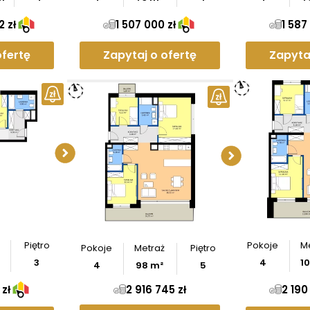
2 zł
1 507 000 zł
1 587
ofertę
Zapytaj o ofertę
Zapyta
Sprawdź wymiary
Sprawd
apartamentu
apar
Pobierz
rzut
Po
Piętro
Pokoje
M
Pokoje
Metraż
Piętro
3
4
1
4
98
m²
5
zł
2 916 745 zł
2 190