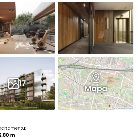
17
Mapa
partamentu
:
 2,80 m