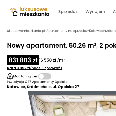
Sprzedaż
Wynajem
A
Luksusowemieszkania.pl
>
Apartamenty na sprzedaż
>
Katowice
>
Śródmi
Nowy apartament, 50,26 m², 2 pokoj
831 803 zł
16 550 zł /m²
Rata
3 892 zł
/mies.
- sprawdź
>
Monitoring cen
Inwestycja
O27 Apartamenty Opolska
Katowice, Śródmieście, ul. Opolska 27