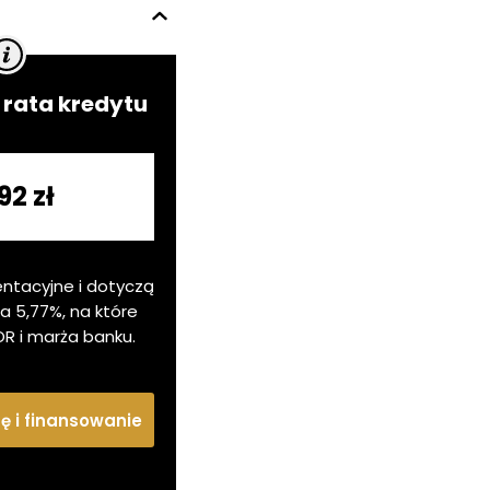
rata kredytu
92 zł
entacyjne i dotyczą
ia
5,77
%, na które
OR i marża banku.
tę i finansowanie