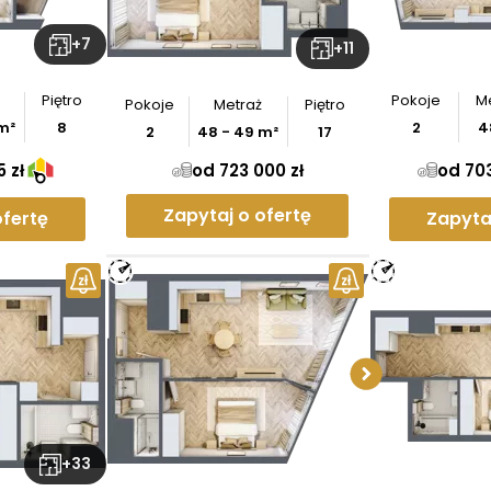
+
7
+
11
Piętro
Pokoje
M
Pokoje
Metraż
Piętro
m²
8
2
4
2
48
-
49
m²
17
 zł
od 723 000 zł
od 703
Zapytaj o ofertę
ofertę
Zapyta
Sprawd
apar
Po
+
33