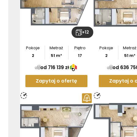
+
12
Pokoje
Metraż
Piętro
Pokoje
Metraż
2
51
m²
17
2
51
m²
od 716 139 zł
od 636 750
Zapytaj o ofertę
Zapytaj o 