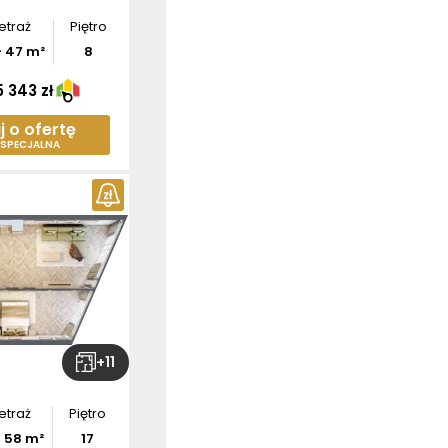
etraż
Piętro
-
47
m²
8
 343 zł
j o ofertę
 SPECJALNA
+
11
etraż
Piętro
-
58
m²
17