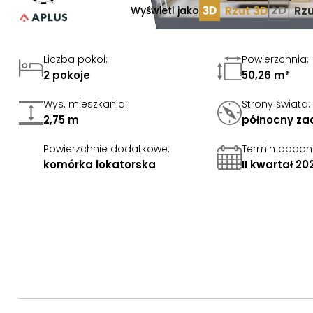
Rzut 3D
Rzu
Wyświetl jako
Liczba pokoi
:
Powierzchnia
:
2 pokoje
50,26 m²
Wys. mieszkania
:
Strony świata
:
2,75 m
północny za
Powierzchnie dodatkowe
:
Termin oddan
komórka lokatorska
II kwartał 20