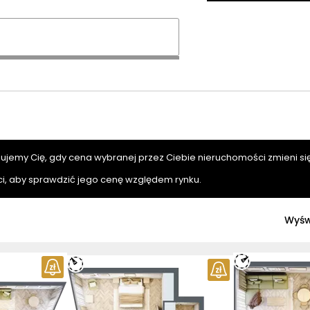
mujemy Cię, gdy cena wybranej przez Ciebie nieruchomości zmieni się
i, aby sprawdzić jego cenę względem rynku.
Wyśw