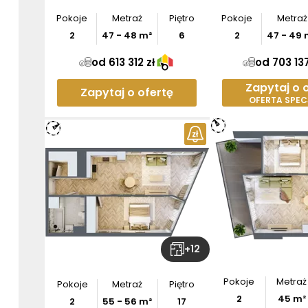
Pokoje
Metraż
Piętro
Pokoje
Metraż
2
47
-
48
m²
6
2
47
-
49
od 613 312 zł
od 703 137
Zapytaj o 
Zapytaj o ofertę
OFERTA SPEC
+
12
Pokoje
Metraż
Pokoje
Metraż
Piętro
2
45
m²
2
55
-
56
m²
17