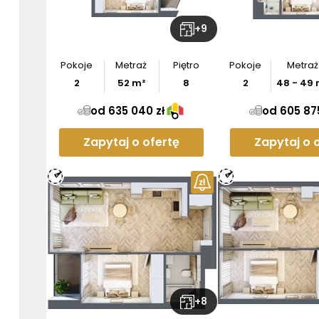
+
9
Pokoje
Metraż
Piętro
Pokoje
Metraż
2
52
m²
8
2
48
-
49
od 635 040 zł
od 605 875
Zapytaj o ofertę
Zapytaj o 
+
8