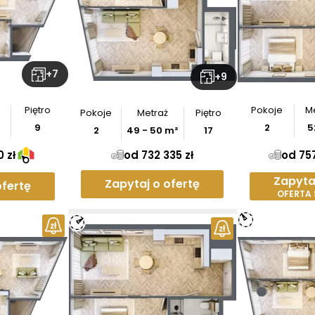
+
7
+
9
Piętro
Pokoje
M
Pokoje
Metraż
Piętro
9
2
5
2
49
-
50
m²
17
 zł
od 732 335 zł
od 757
Zapyta
Zapytaj o ofertę
ofertę
OFERTA