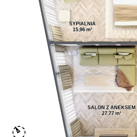
SYPIALNIA
15,96 m²
SALON Z ANEKSEM
27,77 m²