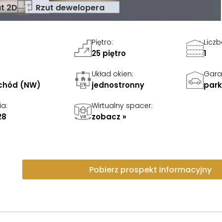
t 2D
Rzut dewelopera
Piętro
:
Licz
25 piętro
1
Układ okien
:
Gara
chód (NW)
jednostronny
park
ia
:
Wirtualny spacer
:
28
zobacz »
Pobierz prospekt informacyjny