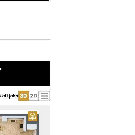
.
ietl jako