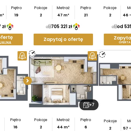
Piętro
Pokoje
Metraż
Piętro
Pokoje
M
m²
19
2
47
m²
21
2
46
 zł
705 321 zł
od 535
ofertę
Zapyta
Zapytaj o ofertę
JALNA
OFERTA
Sprawdź wymiary
apartamentu
Pobierz
rzut
+
7
Piętro
Pokoje
Metraż
Piętro
Pokoje
M
16
2
44
m²
6
2
57