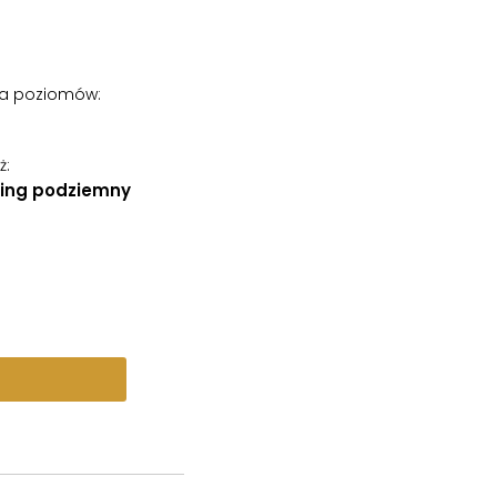
ba poziomów
:
ż
:
ing podziemny