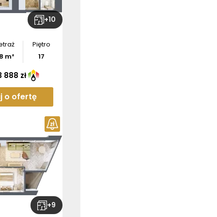
+
10
etraż
Piętro
8
m²
17
 888 zł
j o ofertę
ź wymiary
tamentu
bierz
rzut
+
9