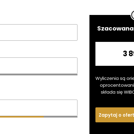
Szacowana 
3 8
Wyliczenia są ori
oprocentowan
składa się WIB
Zapytaj o ofer