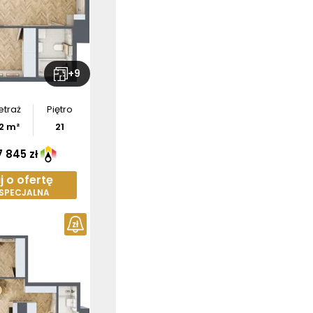
+
9
etraż
Piętro
2
m²
21
 845 zł
j o ofertę
 SPECJALNA