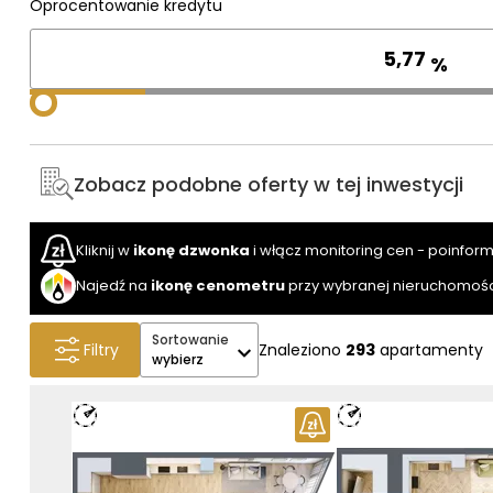
Oprocentowanie kredytu
%
Zobacz podobne oferty w tej inwestycji
Kliknij w
ikonę dzwonka
i włącz monitoring cen - poinfor
Najedź na
ikonę cenometru
przy wybranej nieruchomośc
Sortowanie
Filtry
Znaleziono
293
apartamenty
wybierz