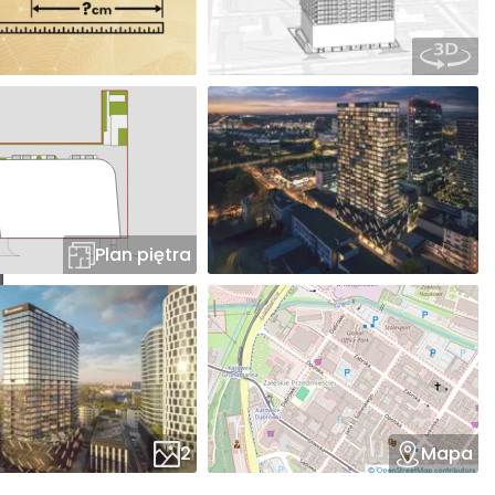
Plan piętra
2
Mapa
M.341