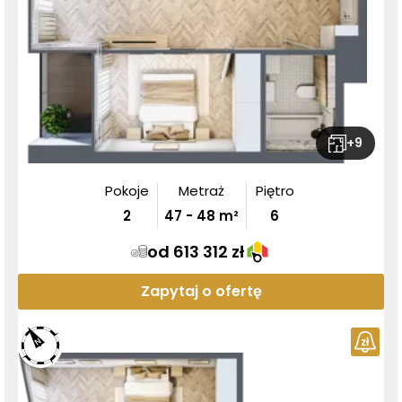
+
9
Pokoje
Metraż
Piętro
2
47
-
48
m²
6
od 613 312 zł
Zapytaj o ofertę