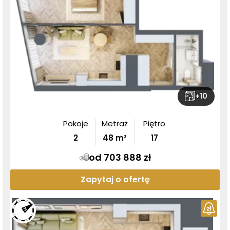
+
10
Pokoje
Metraż
Piętro
2
48
m²
17
od 703 888 zł
Zapytaj o ofertę