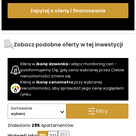
Zapytaj o ofertę i finansowanie
Zobacz podobne oferty w tej inwestycji
Kliknij w
ikonę dzwonka
i włącz monitoring cen -
poinformujemy Cię, gdy cena wybranej przez Ciebie
nieruchomości zmieni się.
Kliknij w
ikonę cenometru
przy wybranej
nieruchomości, aby sprawdzić jego cenę względem
rynku.
Sortowanie
Filtry
wybierz
Znaleziono
295
apartamentów
Wyświetl jako