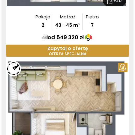
+
20
Pokoje
Metraż
Piętro
2
43
-
45
m²
7
od 549 320 zł
Zapytaj o ofertę
OFERTA SPECJALNA