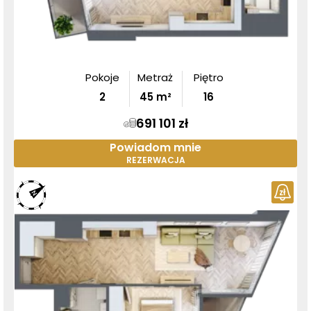
Pokoje
Metraż
Piętro
2
45
m²
16
691 101 zł
Powiadom mnie
REZERWACJA