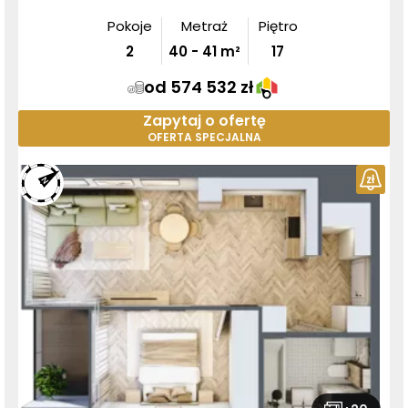
Pokoje
Metraż
Piętro
2
40
-
41
m²
17
od 574 532 zł
Zapytaj o ofertę
OFERTA SPECJALNA