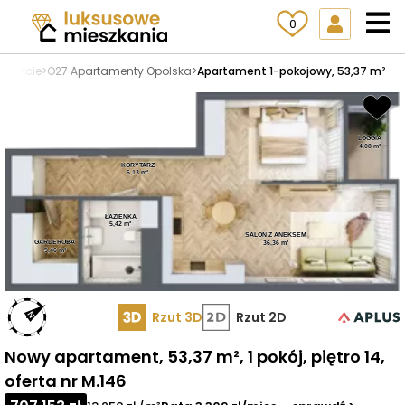
0
mieście
>
O27 Apartamenty Opolska
>
Apartament 1-pokojowy, 53,37 m²
LOGGIA
4,08 m²
KORYTARZ
6,13 m²
ŁAZIENKA
5,42 m²
SALON Z ANEKSEM
GARDEROBA
36,36 m²
5,46 m²
Rzut 3D
Rzut 2D
Nowy apartament, 53,37 m², 1 pokój, piętro 14,
oferta nr M.146