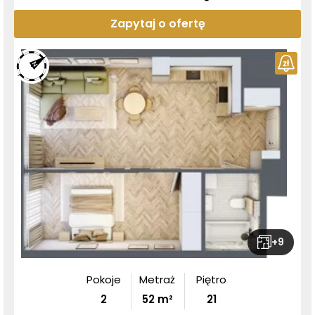
Zapytaj o ofertę
+
9
Pokoje
Metraż
Piętro
2
52
m²
21