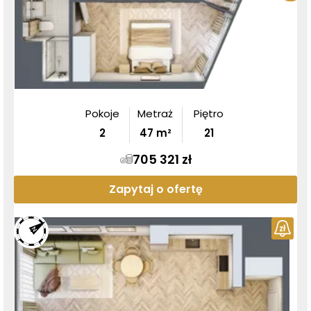
Pokoje
Metraż
Piętro
2
47
m²
21
705 321 zł
Zapytaj o ofertę