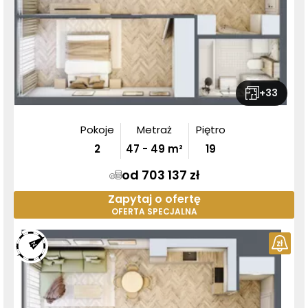
+
33
Pokoje
Metraż
Piętro
2
47
-
49
m²
19
od 703 137 zł
Zapytaj o ofertę
OFERTA SPECJALNA