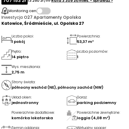
707 153 zł
13 250 zł /m²
Rata
3 309 zł
/mies.
- sprawdź
>
Monitoring cen
Inwestycja
O27 Apartamenty Opolska
Katowice, Śródmieście, ul. Opolska 27
Liczba pokoi
:
Powierzchnia
:
1 pokój
53,37 m²
Piętro
:
Liczba poziomów
:
14 piętro
1
Wys. mieszkania
:
2,75 m
Strony świata
:
północny wschód (NE), północny zachód (NW)
Układ okien
:
Garaż
:
jednostronny
parking podziemny
Powierzchnie dodatkowe
:
Powierzchnie zewnętrzne
:
komórka lokatorska
loggia (4,08 m²)
Termin oddania
:
Wirtualny spacer
: