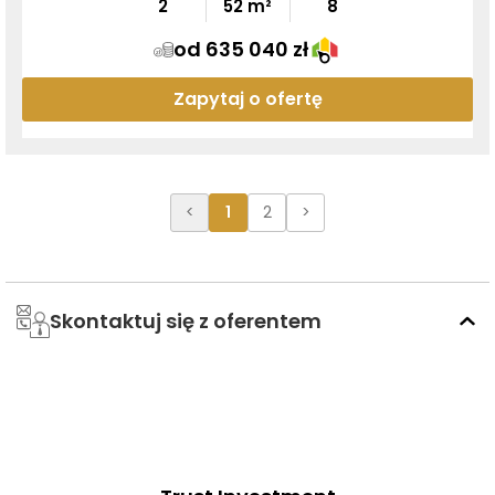
2
52
m²
8
od 635 040 zł
Zapytaj o ofertę
<
1
2
>
Skontaktuj się z oferentem