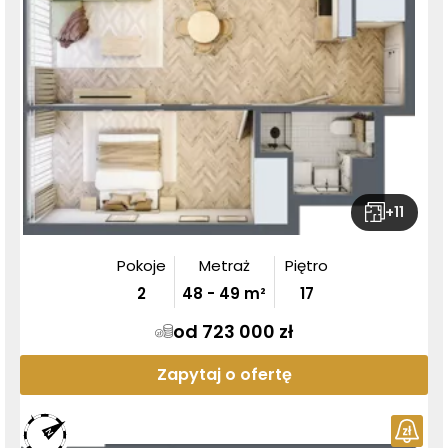
+
11
Pokoje
Metraż
Piętro
2
48
-
49
m²
17
od 723 000 zł
Zapytaj o ofertę