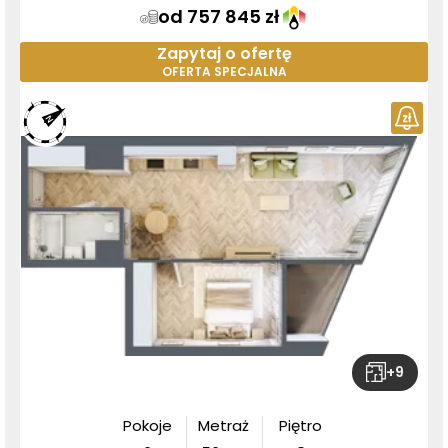
od 757 845 zł
Zapytaj o ofertę
OFERTA SPECJALNA
+
9
Pokoje
Metraż
Piętro