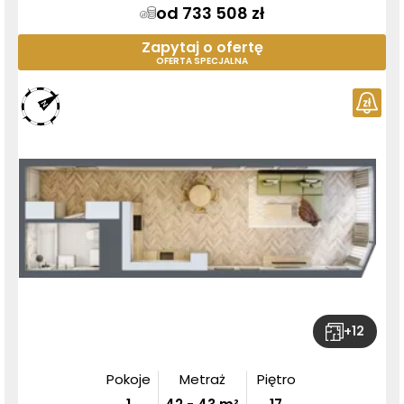
od 733 508 zł
Zapytaj o ofertę
OFERTA SPECJALNA
+
12
Pokoje
Metraż
Piętro