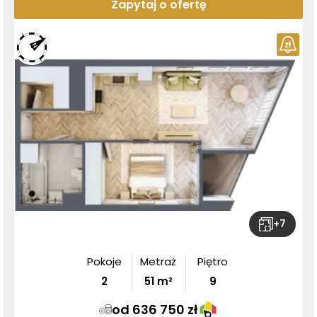
Zapytaj o ofertę
+
7
Pokoje
Metraż
Piętro
2
51
m²
9
od 636 750 zł