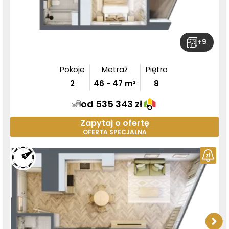
+
9
Pokoje
Metraż
Piętro
2
46
-
47
m²
8
od 535 343 zł
Zapytaj o ofertę
OFERTA SPECJALNA