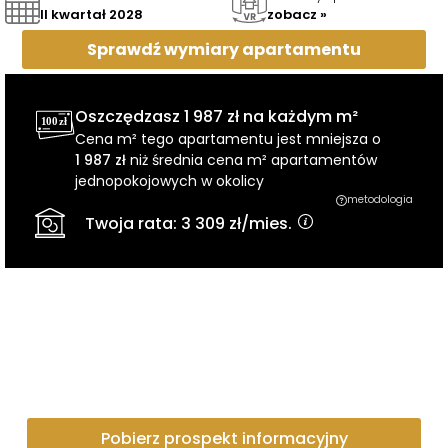
II kwartał 2028
zobacz »
Sprawdź wymiary
apartamentu
Oszczędzasz
1 987 zł
na każdym m²
Cena m² tego apartamentu jest mniejsza o
1 987 zł
niż średnia cena m² apartamentów
jednopokojowych w okolicy
metodologia
Twoja rata:
3 309 zł
/mies.
Pobierz prospekt informacyjny