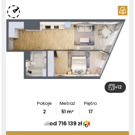
+
12
Pokoje
Metraż
Piętro
2
51
m²
17
od 716 139 zł