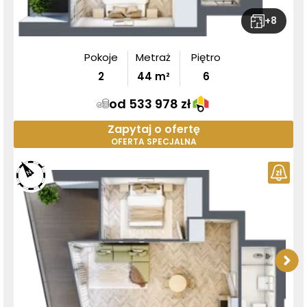
+
8
Pokoje
Metraż
Piętro
2
44
m²
6
od 533 978 zł
Zapytaj o ofertę
OFERTA SPECJALNA