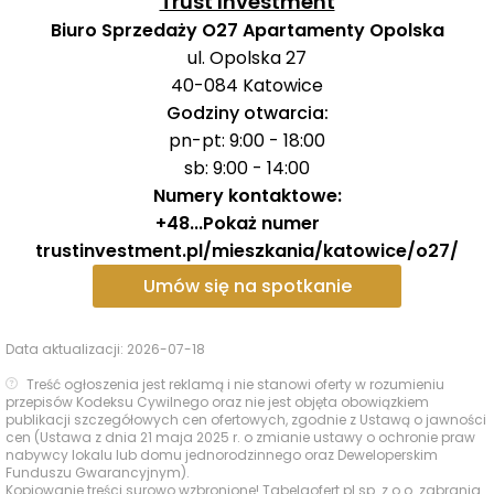
Trust Investment
Biuro Sprzedaży O27 Apartamenty Opolska
ul. Opolska 27
40-084
Katowice
Godziny otwarcia:
pn-pt: 9:00 - 18:00
sb: 9:00 - 14:00
Numery kontaktowe:
+48
...
Pokaż numer
trustinvestment.pl/mieszkania/katowice/o27/
Umów się na spotkanie
Data aktualizacji:
2026-07-18
Treść ogłoszenia jest reklamą i nie stanowi oferty w rozumieniu
przepisów Kodeksu Cywilnego oraz nie jest objęta obowiązkiem
publikacji szczegółowych cen ofertowych, zgodnie z Ustawą o jawności
cen (Ustawa z dnia 21 maja 2025 r. o zmianie ustawy o ochronie praw
nabywcy lokalu lub domu jednorodzinnego oraz Deweloperskim
Funduszu Gwarancyjnym).
Kopiowanie treści surowo wzbronione! Tabelaofert.pl sp. z o.o. zabrania