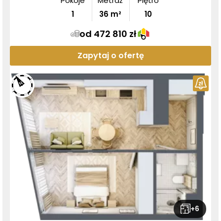
Pokoje
Metraż
Piętro
1
36
m²
10
od 472 810 zł
Zapytaj o ofertę
+
6