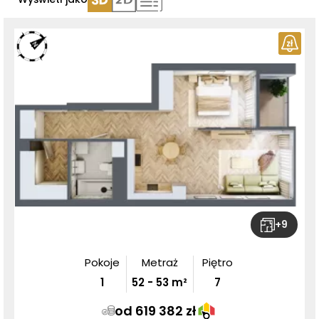
+
9
Pokoje
Metraż
Piętro
1
52
-
53
m²
7
od 619 382 zł