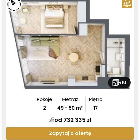
+
10
Pokoje
Metraż
Piętro
2
49
-
50
m²
17
od 732 335 zł
Zapytaj o ofertę