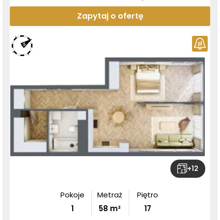
Zapytaj o ofertę
+
12
Pokoje
Metraż
Piętro
1
58
m²
17