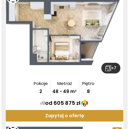
+
7
Pokoje
Metraż
Piętro
2
48
-
49
m²
8
od 605 875 zł
Zapytaj o ofertę