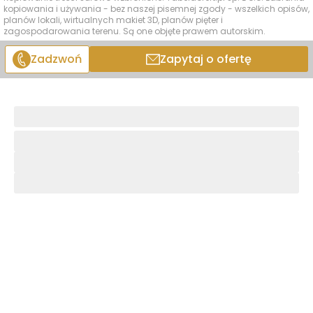
kopiowania i używania - bez naszej pisemnej zgody - wszelkich opisów,
planów lokali, wirtualnych makiet 3D, planów pięter i
zagospodarowania terenu. Są one objęte prawem autorskim.
Zadzwoń
Zapytaj o ofertę