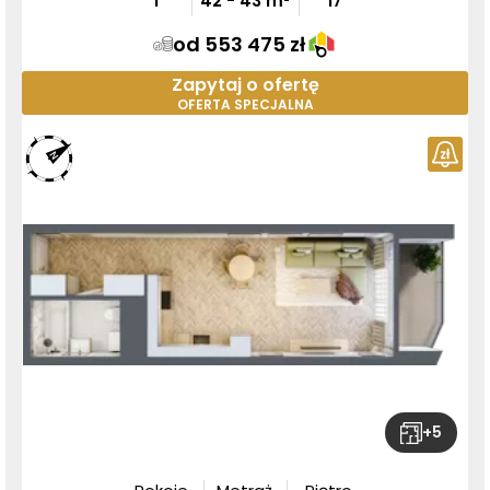
1
42
-
43
m²
17
od 553 475 zł
Zapytaj o ofertę
OFERTA SPECJALNA
+
5