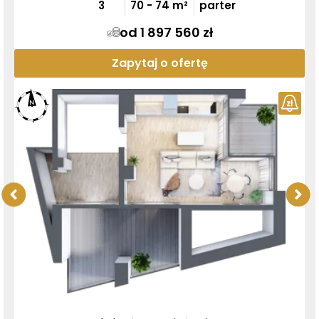
3
70
-
74
m²
parter
od 1 897 560 zł
Zapytaj o ofertę