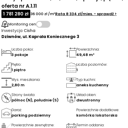
oferta nr A.1.11
1 781 280 zł
36 000 zł /m²
Rata
8 334 zł
/mies.
- sprawdź
>
Monitoring cen
Inwestycja
Cisha
Dziwnów, ul. Kaprala Koniecznego 3
Liczba pokoi
:
Powierzchnia
:
3 pokoje
49,48 m²
Piętro
:
Liczba poziomów
:
1 piętro
1
Wys. mieszkania
:
Typ kuchni
:
2,80 m
aneks kuchenny
Strony świata
:
Układ okien
:
północ (N), południe (S)
dwustronny
Garaż
:
Powierzchnie dodatkowe
:
parking podziemny
komórka lokatorska
Powierzchnie zewnętrzne
:
Termin oddania
: