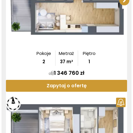
Pokoje
Metraż
Piętro
2
37
m²
1
1 346 760 zł
Zapytaj o ofertę