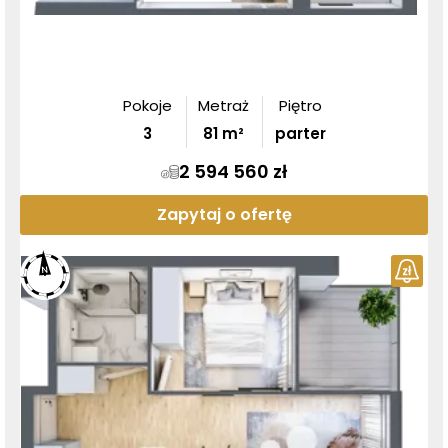
Pokoje
Metraż
Piętro
3
81
m²
parter
2 594 560 zł
Zapytaj o ofertę