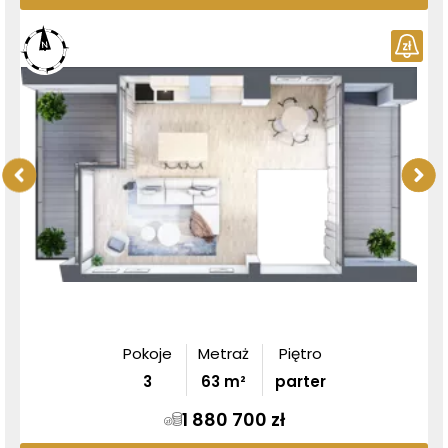
Pokoje
Metraż
Piętro
3
63
m²
parter
1 880 700 zł