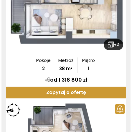
+
2
Pokoje
Metraż
Piętro
2
38
m²
1
od 1 318 800 zł
Zapytaj o ofertę