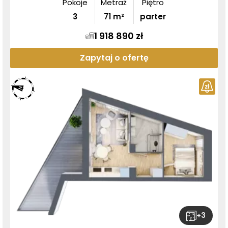
Pokoje
Metraż
Piętro
3
71
m²
parter
1 918 890 zł
Zapytaj o ofertę
+
3