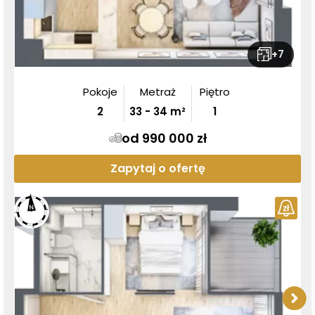
+
7
Pokoje
Metraż
Piętro
2
33
-
34
m²
1
od 990 000 zł
Zapytaj o ofertę