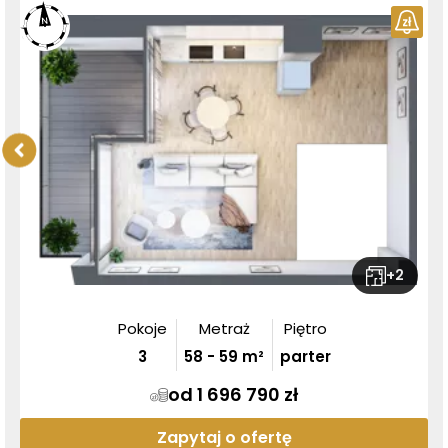
+
2
Pokoje
Metraż
Piętro
3
58
-
59
m²
parter
od 1 696 790 zł
Zapytaj o ofertę