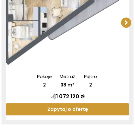
Pokoje
Metraż
Piętro
2
38
m²
2
1 072 120 zł
Zapytaj o ofertę