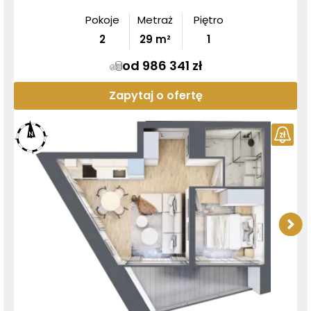
Pokoje
Metraż
Piętro
2
29
m²
1
od 986 341 zł
Zapytaj o ofertę