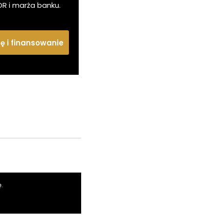
OR i marża banku.
tę i finansowanie
.