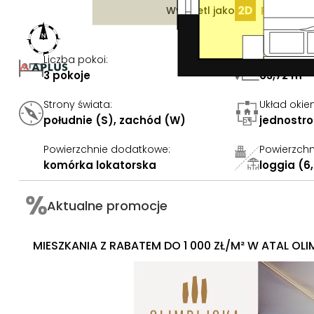
Rzut 2D
Wyświetl jako
Liczba pokoi
:
Powierzchn
3 pokoje
63,72 m²
Strony świata
:
Układ okie
południe (S), zachód (W)
jednostr
Powierzchnie dodatkowe
:
Powierzchn
komórka lokatorska
loggia (6
Aktualne promocje
MIESZKANIA Z RABATEM DO 1 000 ZŁ/M² W ATAL OLI