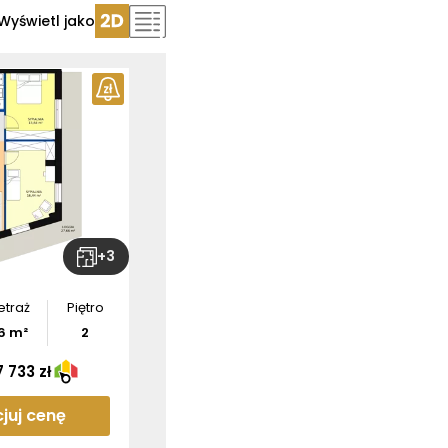
Wyświetl jako
ź wymiary
tamentu
bierz
rzut
+
3
etraż
Piętro
6
m²
2
 733 zł
juj cenę