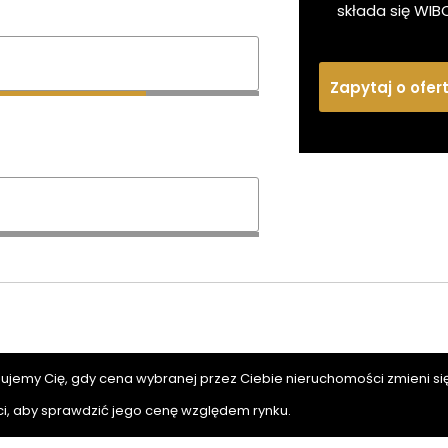
składa się WIB
Zapytaj o ofer
mujemy Cię, gdy cena wybranej przez Ciebie nieruchomości zmieni się
i, aby sprawdzić jego cenę względem rynku.