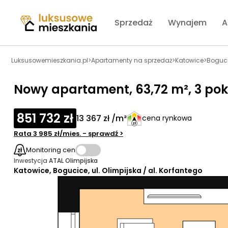
Sprzedaż
Wynajem
A
Luksusowemieszkania.pl
>
Apartamenty na sprzedaż
>
Katowice
>
Boguc
Nowy apartament, 63,72 m², 3 pokoj
851 732 zł
13 367 zł /m²
cena rynkowa
Rata
3 985 zł
/mies.
- sprawdź
>
Monitoring cen
Inwestycja
ATAL Olimpijska
Katowice, Bogucice, ul. Olimpijska / al. Korfantego