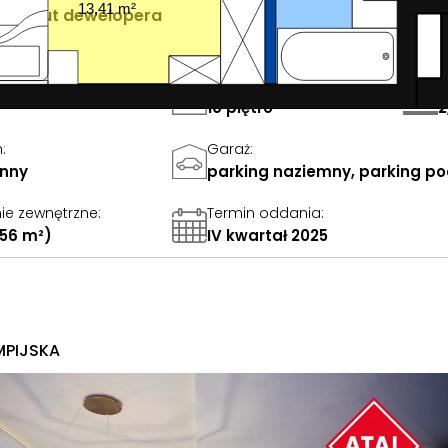
13,41 m²
Rzut dewelopera
ia
:
Piętro
:
W
10 piętro
2
n
:
Garaż
:
onny
parking naziemny, parking p
ie zewnętrzne
:
Termin oddania
:
,56 m²)
IV kwartał 2025
MPIJSKA