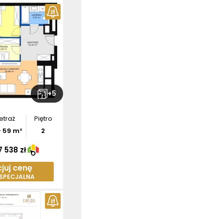
+
5
etraż
Piętro
-
59
m²
2
 538 zł
juj cenę
 SPECJALNA