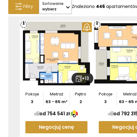
Sortowanie
Filtry
Znaleziono
446
apartamentó
wybierz
+
13
Pokoje
Metraż
Piętro
Pokoje
Metraż
3
63
-
65
m²
2
3
63
-
65
od 754 541 zł
od 792 315
Negocjuj cenę
Negocjuj 