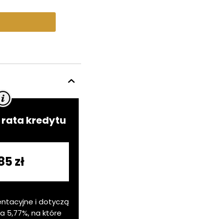
rata kredytu
85 zł
entacyjne i dotyczą
ia
5,77
%, na które