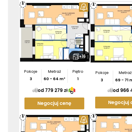
+
16
Pokoje
Metraż
Piętro
Pokoje
Metraż
3
60
-
64
m²
1
3
69
-
71
m
od 779 279 zł
od 966 4
Negocjuj 
Negocjuj cenę