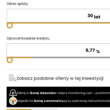
Okres spłaty
lat
Oprocentowanie kredytu
%
Zobacz podobne oferty w tej inwestycji
Kliknij w
ikonę dzwonka
i włącz monitoring cen - poinfor
Najedź na
ikonę cenometru
przy wybranej nieruchomośc