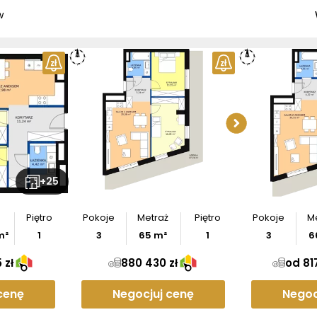
w
Sprawd
apar
Po
+
25
Piętro
Pokoje
Metraż
Piętro
Pokoje
M
m²
1
3
65
m²
1
3
6
 zł
880 430 zł
od 817
cenę
Negocjuj cenę
Negoc