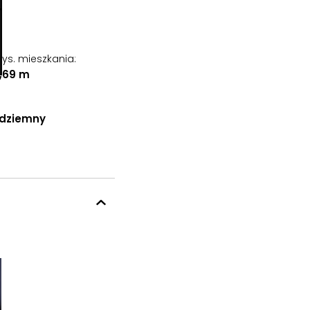
ys. mieszkania
:
,69 m
odziemny