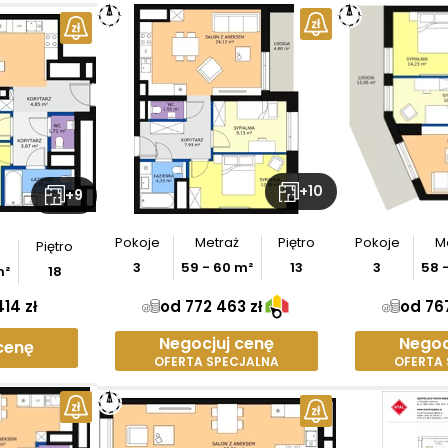
+
10
+
9
Pokoje
Metraż
Piętro
Pokoje
M
Piętro
3
59
-
60
m²
13
3
58
²
18
14 zł
od 772 463 zł
od 767
Negocjuj cenę
Negoc
cenę
OFERTA SPECJALNA
OFERTA