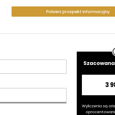
Pobierz prospekt informacyjny
Szacowana 
3 9
Wyliczenia są ori
oprocentowan