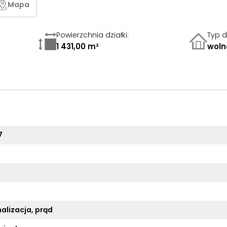
Mapa
Powierzchnia działki
:
Typ 
1 431,00 m²
woln
7
alizacja, prąd