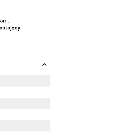
domu
:
ostojący