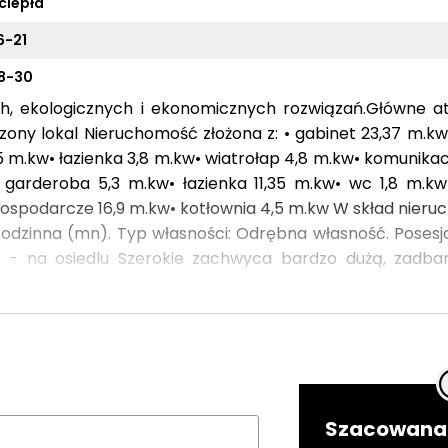
ciepła
6-21
8-30
, ekologicznych i ekonomicznych rozwiązań.Główne at
zony lokal Nieruchomość złożona z: • gabinet 23,37 m.kw• 
 m.kw• łazienka 3,8 m.kw• wiatrołap 4,8 m.kw• komunikacj
• garderoba 5,3 m.kw• łazienka 11,35 m.kw• wc 1,8 m.kw
gospodarcze 16,9 m.kw• kotłownia 4,5 m.kw W skład nieru
rodzinna (mn). Typ własności: Odrębna własność. Posesj
cji - na osiedlu Szerokie zachwyca bardzo dużą, zadba
lami. Dom wybudowany według indywidualnego projektu w
atkowo potęguje wrażenie przestrzeni. Jadalnia płynnie
60 mkw. Strefa prywatna to trzy sypialnie, z czego ma
nką. Kilka pozostałych pomieszczeń nabierze funkcji 
je dla rodzin z dziećmi w ogrodzie, 4 miejsca na samoc
ka to kolejne atuty tej nieruchomości. Dom powinien
Szacowana 
ferty, luksusu i komfortu.Więcej zdjęć i pl