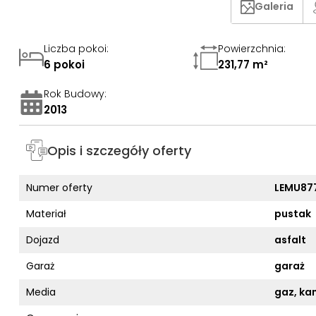
Galeria
Liczba pokoi
:
Powierzchnia
:
6 pokoi
231,77 m²
Rok Budowy
:
2013
Opis i szczegóły oferty
Numer oferty
LEMU87
Materiał
pustak
Dojazd
asfalt
Garaż
garaż
Media
gaz, kan