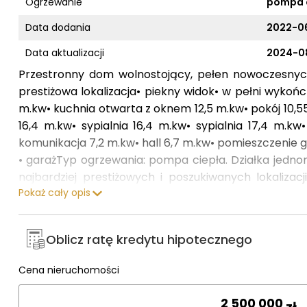
Ogrzewanie
pompa 
Data dodania
2022-0
Data aktualizacji
2024-0
Przestronny dom wolnostojący, pełen nowoczesnych
prestiżowa lokalizacja• piekny widok• w pełni wykońc
m.kw• kuchnia otwarta z oknem 12,5 m.kw• pokój 10,55
16,4 m.kw• sypialnia 16,4 m.kw• sypialnia 17,4 m.kw
komunikacja 7,2 m.kw• hall 6,7 m.kw• pomieszczenie 
• garażTyp ogrzewania: pompa ciepła. Działka jedno
najbardziej prestiżowych i poszukiwanych lokaliza
Pokaż cały opis
niespotykanymi gdzie indziej rozwiązaniami i deta
skąpanym w słońcu salonem z wysokim stropem co dod
osłoniętą kuchnią dając łączną powierzchnię ponad 
Oblicz ratę kredytu hipotecznego
kilkumetrowym sufitem, garderobą i prywatną łazie
nowych właścicieli. Piękne widoki za oknem, atrakc
Cena nieruchomości
Wpisz cenę
sauna, ekonomiczna pompa ciepła, oraz fotowoltai
klientów oczekujących ponadstandardowej o
zł