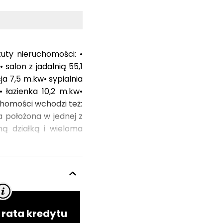
uty nieruchomości: •
salon z jadalnią 55,1
a 7,5 m.kw• sypialnia
• łazienka 10,2 m.kw•
chomości wchodzi też:
a położona w jednej z
ną działką i wieloma
ita gości olbrzymim,
 łączy salon z nieco
łżeńska z efektownym
zgodnie z potrzebami
hody w garażu, domowa
 spełnić oczekiwania
rata kredytu
an powierzchni na