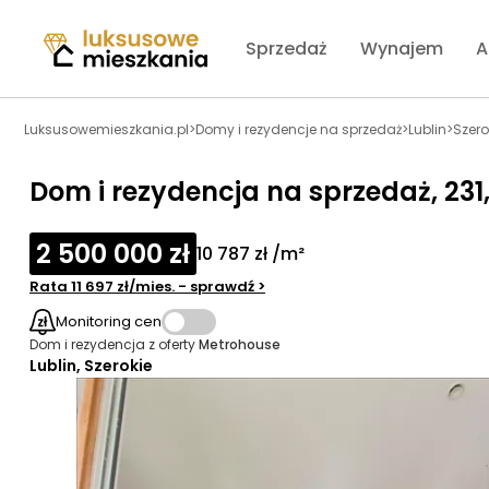
Sprzedaż
Wynajem
A
Luksusowemieszkania.pl
>
Domy i rezydencje na sprzedaż
>
Lublin
>
Szero
Dom i rezydencja na sprzedaż, 231
2 500 000 zł
10 787 zł /m²
Rata
11 697 zł
/mies.
- sprawdź
>
Monitoring cen
Dom i rezydencja
z oferty
Metrohouse
Lublin, Szerokie