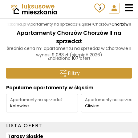
0
mieszkania.pl
>
Apartamenty na sprzedaż
>
śląskie
>
Chorzów
>
Chorzów II
Apartamenty Chorzów Chorzów II na
sprzedaż
Średnia cena m² apartamentu na sprzedaż w Chorzowie II
wynosi
9 083 zł
(sierpień 2026)
Znaleziono
107
ofert
Filtry
Popularne apartamenty w śląskim
Apartamenty na sprzedaż
Apartamenty na sprzedaż
Katowice
Gliwice
LISTA OFERT
Tarasy Śląskie
3D
AI