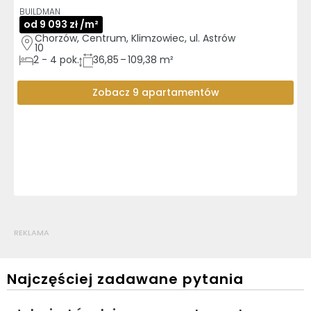
BUILDMAN
od 9 093 zł /m²
Chorzów, Centrum, Klimzowiec, ul. Astrów 
10
2
-
4
pok.
36,85 – 109,38 m²
Zobacz 9 apartamentów
REKLAMA
Najczęściej zadawane pytania