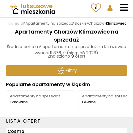
0
ieszkania.pl
>
Apartamenty na sprzedaż
>
śląskie
>
Chorzów
>
Klimzowiec
Apartamenty Chorzów Klimzowiec na
sprzedaż
Średnia cena m² apartamentu na sprzedaż na Klimzowcu
wynosi
11 376 zł
(sierpień 2026)
Znaleziono
9
ofert
Filtry
Popularne apartamenty w śląskim
Apartamenty na sprzedaż
Apartamenty na sprzedaż
Katowice
Gliwice
LISTA OFERT
Cosmo
GOTOWE DO ODBIORU