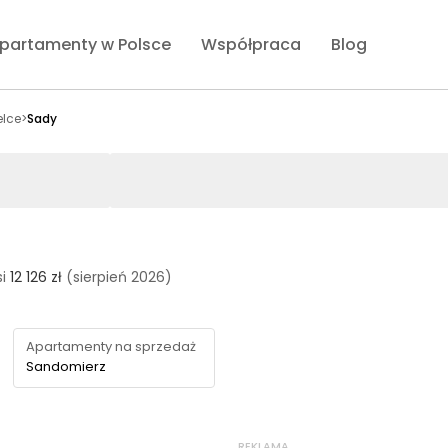
partamenty w Polsce
Współpraca
Blog
elce
>
Sady
i
12 126 zł
(sierpień 2026)
Apartamenty na sprzedaż
Sandomierz
REKLAMA