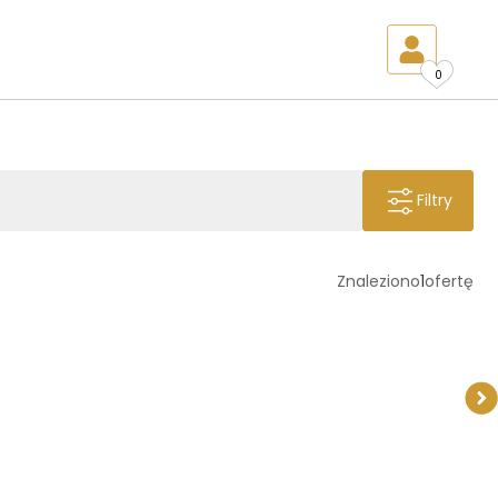
0
Filtry
Znaleziono
1
ofertę