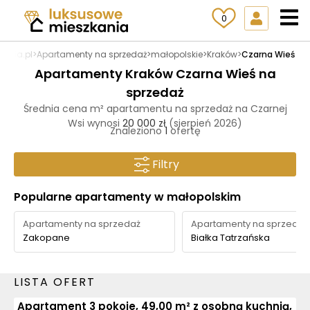
0
ania.pl
>
Apartamenty na sprzedaż
>
małopolskie
>
Kraków
>
Czarna Wieś
Apartamenty Kraków Czarna Wieś na
sprzedaż
Średnia cena m² apartamentu na sprzedaż na Czarnej
Wsi wynosi
20 000 zł
(sierpień 2026)
Znaleziono
1
ofertę
Filtry
Popularne apartamenty w małopolskim
Apartamenty na sprzedaż
Apartamenty na sprzedaż
Zakopane
Białka Tatrzańska
LISTA OFERT
Apartament 3 pokoje, 49,00 m² z osobną kuchnią,