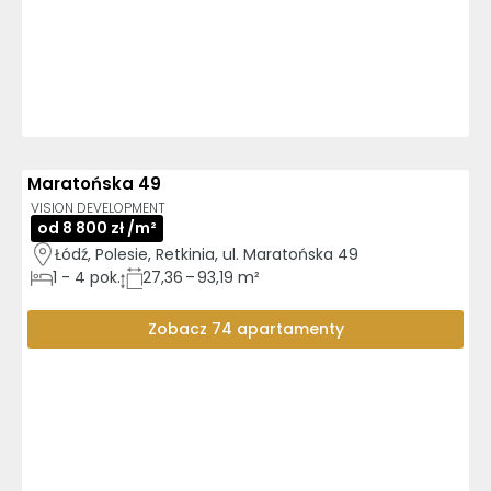
Maratońska 49
AI
GOTOWE DO ODBIORU
VISION DEVELOPMENT
od 8 800 zł /m²
Łódź, Polesie, Retkinia, ul. Maratońska 49
1
-
4
pok.
27,36 – 93,19 m²
Zobacz 74 apartamenty