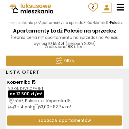
0
susowemieszkania.pl
>
Apartamenty na sprzedaż
>
łódzkie
>
Łódź
>
Polesie
Apartamenty Łódź Polesie na sprzedaż
Średnia cena m² apartamentu na sprzedaż na Polesiu
wynosi
10 553 zł
(sierpień 2026)
Znaleziono
88
ofert
Filtry
LISTA OFERT
Kopernika 15
AI
GOTOWE DO ODBIORU
VISION DEVELOPMENT
od 12 500 zł /m²
Łódź, Polesie, ul. Kopernika 15
3
-
4
pok.
53,00 – 82,74 m²
Zobacz 8 apartamentów