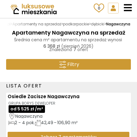
0
nia.pl
>
Apartamenty na sprzedaż
>
podkarpackie
>
dębicki
>
Nagawczyna
Apartamenty Nagawczyna na sprzedaż
Średnia cena m² apartamentu na sprzedaż wynosi
6 368 zł
(sierpień 2026)
Znaleziono
7
ofert
Filtry
LISTA OFERT
Osiedle Zacisze Nagawczyna
3D
AI
GOTOWE DO ODBIORU
GRUPA BORYS DEWELOPER
od 5 525 zł /m²
Nagawczyna
2
-
4
pok.
42,49 – 106,90 m²