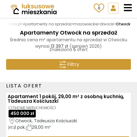
0
eszkania.pl
>
Apartamenty na sprzedaż
>
mazowieckie
>
otwocki
>
Otwock
Apartamenty Otwock na sprzedaż
Średnia cena m² apartamentu na sprzedaż w Otwocku
wynosi
13 397 zł
(sierpień 2026)
Znaleziono
5
ofert
Filtry
LISTA OFERT
Apartament 1 pokój, 29,00 m² z osobną kuchnią,
Tadeusza Kościuszki
CITIHOME NIERUCHOMOŚCI
450 000 zł
Otwock, Tadeusza Kościuszki
1
pok.
29,00 m²