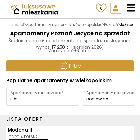
0
ieszkania.pl
>
Apartamenty na sprzedaż
>
wielkopolskie
>
Poznań
>
Jeżyce
Apartamenty Poznań Jeżyce na sprzedaż
Średnia cena m² apartamentu na sprzedaż na Jeżycach
wynosi
17 258 zł
(sierpień 2026)
Znaleziono
66
ofert
Filtry
Popularne apartamenty w wielkopolskim
Apartamenty na sprzedaż
Apartamenty na sprzedaż
Piła
Dopiewiec
LISTA OFERT
Modena II
3D
AI
CORDIA POLSKA