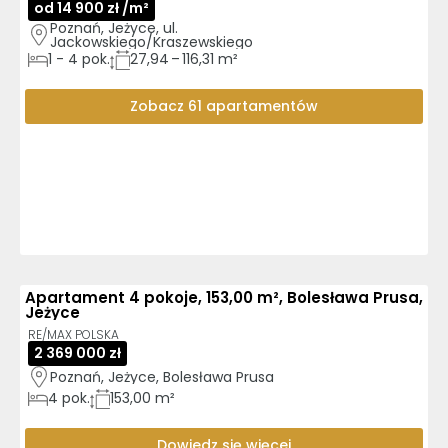
od 14 900 zł /m²
Poznań, Jeżyce, ul. 
Jackowskiego/Kraszewskiego
1
-
4
pok.
27,94 – 116,31 m²
Zobacz 61 apartamentów
Apartament 4 pokoje, 153,00 m², Bolesława Prusa,
Jeżyce
RE/MAX POLSKA
2 369 000 zł
Poznań, Jeżyce, Bolesława Prusa
4
pok.
153,00 m²
Dowiedz się więcej