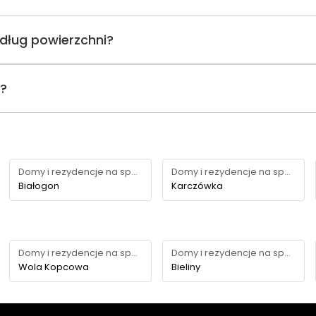
edług powierzchni?
i?
Domy i rezydencje na sprzedaż
Domy i rezydencje na sprzedaż
Białogon
Karczówka
Domy i rezydencje na sprzedaż
Domy i rezydencje na sprzedaż
Wola Kopcowa
Bieliny