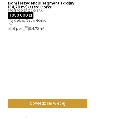
Dom i rezydencja segment skrajny
134,70 m², Ostra Górka
PROPERCO SP. Z O.O. SP.K.
1 050 000 zł
Kielce, Ostra Górka
6
pok.
134,70 m²
Dowiedz się więcej