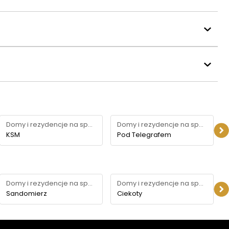
Domy i rezydencje na sprzedaż
Domy i rezydencje na sprzedaż
KSM
Pod Telegrafem
Domy i rezydencje na sprzedaż
Domy i rezydencje na sprzedaż
Sandomierz
Ciekoty