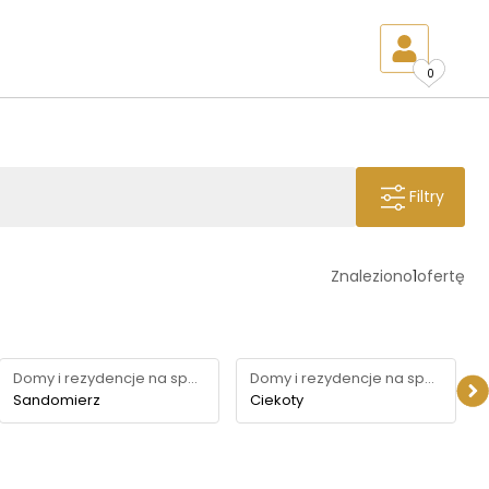
0
Filtry
Znaleziono
1
ofertę
Domy i rezydencje na sprzedaż
Domy i rezydencje na sprzedaż
Sandomierz
Ciekoty