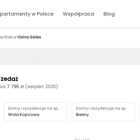
partamenty w Polsce
Współpraca
Blog
ie
>
Kielce
>
Ostra Górka
rzedaż
osi
7 795 zł
(sierpień 2026)
Domy i rezydencje na sprzedaż
Domy i rezydencje na sprzedaż
Wola Kopcowa
Bieliny
REKLAMA