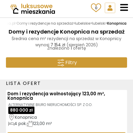
0
kania.pl
>
Domy i rezydencje na sprzedaż
>
lubelskie
>
lubelski
>
Konopnica
Domy i rezydencje Konopnica na sprzedaż
Średnia cena m² rezydencji na sprzedaż w Konopnicy
wynosi
7 154 zł
(sierpień 2026)
Znaleziono
1
ofertę
Filtry
LISTA OFERT
Dom i rezydencja wolnostojący 123,00 m²,
Konopnica
ALTERNATYWNE BIURO NIERUCHOMOŚCI SP. Z O.O.
880 000 zł
Konopnica
4
pok.
123,00 m²