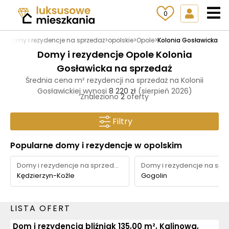
0
pl
>
Domy i rezydencje na sprzedaż
>
opolskie
>
Opole
>
Kolonia Gosławicka
Domy i rezydencje Opole Kolonia
Gosławicka na sprzedaż
Średnia cena m² rezydencji na sprzedaż na Kolonii
Gosławickiej wynosi
8 220 zł
(sierpień 2026)
Znaleziono
2
oferty
Filtry
Popularne domy i rezydencje w opolskim
Domy i rezydencje na sprzedaż
Kędzierzyn-Koźle
Gogolin
LISTA OFERT
Dom i rezydencja bliźniak 135,00 m², Kalinowa,