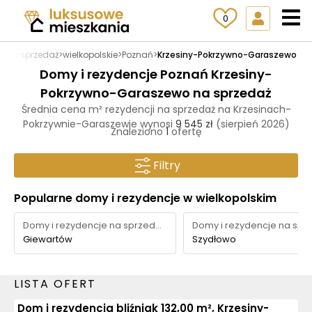
0
e na sprzedaż
>
wielkopolskie
>
Poznań
>
Krzesiny-Pokrzywno-Garaszewo
Domy i rezydencje Poznań Krzesiny-
Pokrzywno-Garaszewo na sprzedaż
Średnia cena m² rezydencji na sprzedaż na Krzesinach-
Pokrzywnie-Garaszewie wynosi
9 545 zł
(sierpień 2026)
Znaleziono
1
ofertę
Filtry
Popularne domy i rezydencje w wielkopolskim
Domy i rezydencje na sprzedaż
Giewartów
Szydłowo
LISTA OFERT
Dom i rezydencja bliźniak 132,00 m², Krzesiny-