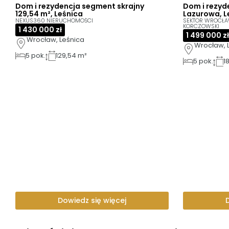
Dom i rezydencja segment skrajny
Dom i rezyde
129,54 m², Leśnica
Lazurowa, L
NEXUS360 NIERUCHOMOŚCI
SEKTOR WROCŁA
KORCZOWSKI
1 430 000 zł
1 499 000 zł
Wrocław, Leśnica
Wrocław, 
5
pok.
129,54 m²
5
pok.
1
Dowiedz się więcej