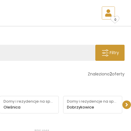
0
Filtry
Znaleziono
2
oferty
Domy i rezydencje na sprzedaż
Domy i rezydencje na sprzedaż
Oleśnica
Dobrzykowice
REKLAMA