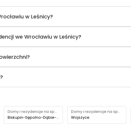
Wrocławiu w Leśnicy?
ydencji we Wrocławiu w Leśnicy?
owierzchni?
i?
Domy i rezydencje na sprzedaż
Domy i rezydencje na sprzedaż
Biskupin-Sępolno-Dąbie-Bartoszowice
Wojszyce