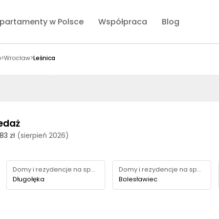
partamenty w Polsce
Współpraca
Blog
e
>
Wrocław
>
Leśnica
edaż
83 zł
(sierpień 2026)
Domy i rezydencje na sprzedaż
Domy i rezydencje na sprzedaż
Długołęka
Bolesławiec