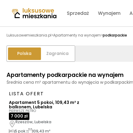
Sprzedaż
Wynajem
A
Luksusowemieszkania.pl
>
Apartamenty na wynajem
>
podkarpackie
Polska
Zagranica
Apartamenty podkarpackie na wynajem
Średnia cena m² apartamentu do wynajęcia w podkarpacki
LISTA OFERT
Apartament 5 pokoi, 109,43 m² z
balkonem, Lubelska
PIERWSZE PIĘTRO
7 000 zł
Rzeszów, Lubelska
5
pok.
109,43 m²