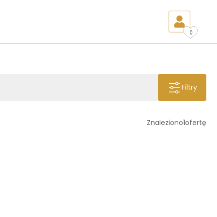
0
Filtry
Znaleziono
1
ofertę