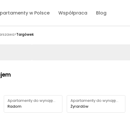
partamenty w Polsce
Współpraca
Blog
arszawa
>
Targówek
ajem
Apartamenty do wynajęcia
Apartamenty do wynajęcia
Radom
Żyrardów