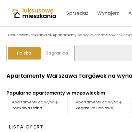
Sprzedaż
Wynajem
A
Luksusowemieszkania.pl
>
Apartamenty na wynajem
>
mazowieckie
>
W
Polska
Zagranica
Apartamenty Warszawa Targówek na wyn
Popularne apartamenty w mazowieckim
Apartamenty do wynajęcia
Apartamenty do wynajęcia
Podkowa Leśna
Zegrze Południowe
LISTA OFERT