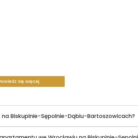
Dowiedz się więcej
 na Biskupinie-Sępolnie-Dąbiu-Bartoszowicach?
mu apartamentu we Wrocławiu na Biskupinie-Sępol