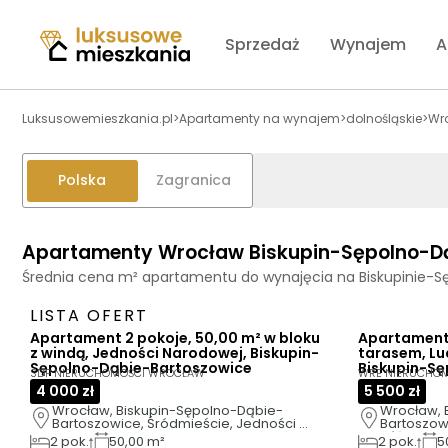
Sprzedaż
Wynajem
A
Luksusowemieszkania.pl
>
Apartamenty na wynajem
>
dolnośląskie
>
Wr
Polska
Zagranica
Apartamenty Wrocław Biskupin-Sępolno-D
Średnia cena m² apartamentu do wynajęcia na Biskupinie-S
LISTA OFERT
Apartament 2 pokoje, 50,00 m² w bloku
Apartament 
z windą, Jedności Narodowej, Biskupin-
tarasem, Lu
Sępolno-Dąbie-Bartoszowice
Biskupin-S
SDP NIERUCHOMOŚCI WROCŁAW
WRE NIERUCHO
4 000 zł
5 500 zł
Wrocław, Biskupin-Sępolno-Dąbie-
Wrocław, 
Bartoszowice, Śródmieście, Jedności 
Bartoszow
Narodowej
Różyckieg
2
pok.
50,00 m²
2
pok.
5