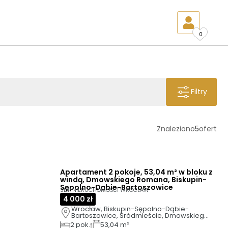
0
Filtry
Znaleziono
5
ofert
Apartament 2 pokoje, 53,04 m² w bloku z
windą, Dmowskiego Romana, Biskupin-
Sępolno-Dąbie-Bartoszowice
SDP NIERUCHOMOŚCI WROCŁAW
4 000 zł
Wrocław, Biskupin-Sępolno-Dąbie-
Bartoszowice, Śródmieście, Dmowskiego 
Romana
2
pok.
53,04 m²