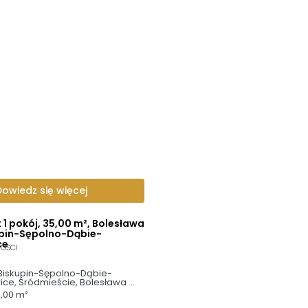
Dowiedz się więcej
1 pokój, 35,00 m², Bolesława
upin-Sępolno-Dąbie-
ce
OŚCI
Biskupin-Sępolno-Dąbie-
ice, Śródmieście, Bolesława 
,00 m²