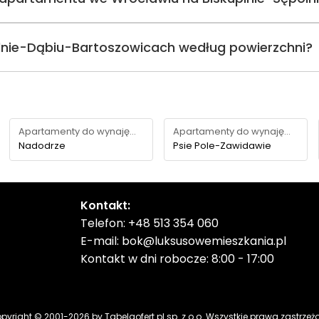
olnie-Dąbiu-Bartoszowicach według powierzchni?
Apartamenty do wynajęcia
Apartamenty do wynajęcia
Nadodrze
Psie Pole-Zawidawie
Kontakt:
Telefon:
+48 513 354 060
E-mail:
bok@luksusowemieszkania.pl
Kontakt w dni robocze: 8:00 - 17:00
pyright © 2001-
2026
by Tabelaofert.pl sp. z o.o. Wszystkie prawa zastrzeż