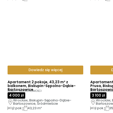
Dowiedz się więcej
Apartament 2 pokoje, 43,23 m² z
Apartament 
balkonem, Biskupin-Sępolno-Dąbie-
Prusa, Bisk
Bartoszowice
Bartoszowi
DOMITY NIERUCHOMOŚCI
RCS NIERUCHOM
4 000 zł
3 100 zł
Wrocław, Biskupin-Sępolno-Dąbie-
Wrocław, 
Bartoszowice, Śródmieście
Bartoszow
Prusa
2
pok.
43,23 m²
1
pok.
35