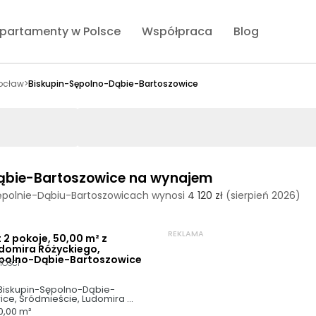
partamenty w Polsce
Współpraca
Blog
ocław
>
Biskupin-Sępolno-Dąbie-Bartoszowice
ąbie-Bartoszowice na wynajem
ępolnie-Dąbiu-Bartoszowicach wynosi
4 120 zł
(sierpień 2026)
REKLAMA
2 pokoje, 50,00 m² z
domira Różyckiego,
ępolno-Dąbie-Bartoszowice
MOŚCI
Biskupin-Sępolno-Dąbie-
ice, Śródmieście, Ludomira 
o
0,00 m²