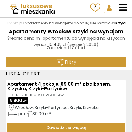
0
ieszkania.pl
>
Apartamenty na wynajem
>
dolnośląskie
>
Wrocław
>
Krzyki
Apartamenty Wrocław Krzyki na wynajem
Średnia cena m² apartamentu do wynajęcia na Krzykach
wynosi
10 465 zł
(sierpień 2026)
Znaleziono
17
ofert
Filtry
LISTA OFERT
Apartament 4 pokoje, 89,00 m² z balkonem,
Krzycka, Krzyki-Partynice
SDP NIERUCHOMOŚCI WROCŁAW
8 900 zł
Wrocław, Krzyki-Partynice, Krzyki, Krzycka
4
pok.
89,00 m²
Dowiedz się więcej