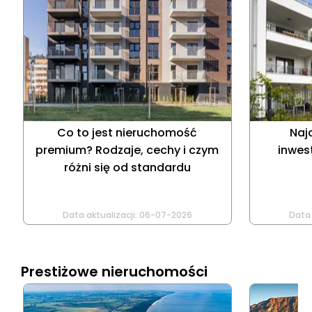
Co to jest nieruchomość
Naj
premium? Rodzaje, cechy i czym
inwes
różni się od standardu
Data aktualizacji:
06-07-2026
Data 
Prestiżowe nieruchomości