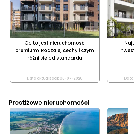
Co to jest nieruchomość
Naj
premium? Rodzaje, cechy i czym
inwes
różni się od standardu
Data aktualizacji:
06-07-2026
Data 
Prestiżowe nieruchomości